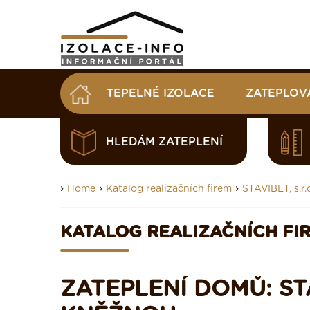
TEPELNÉ IZOLACE
ZATEPLOV
HLEDÁM ZATEPLENÍ
›
›
›
Home
Katalog realizačních firem
STAVIBET, s.r.
KATALOG REALIZAČNÍCH FI
ZATEPLENÍ DOMŮ: STA