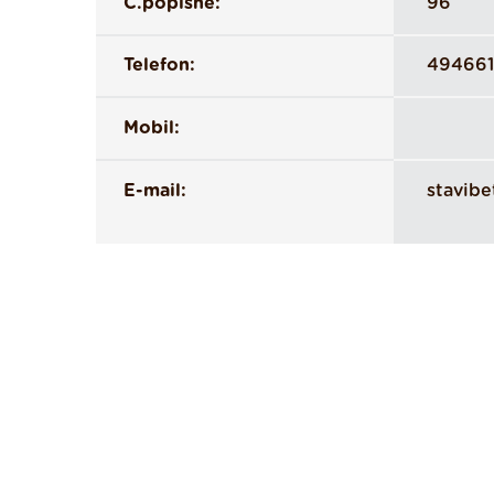
Č.popisné:
96
Telefon:
49466
Mobil:
E-mail:
stavib