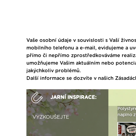
Vaše osobní údaje v souvislosti s Vaší živnos
mobilního telefonu a e-mail, evidujeme a u
přímo či nepřímo zprostředkováváme realiza
umožňujeme Vašim aktuálním nebo potenciál
jakýchkoliv problémů.
Další informace se dozvíte v našich
Zásadác
JARNÍ INSPIRACE:
Není polystyren? My ho
Seriál: Letní přehřívání
Polystyr
seženeme! ›
podkroví a vše o něm ›
naplno z
VYZKOUŠEJTE