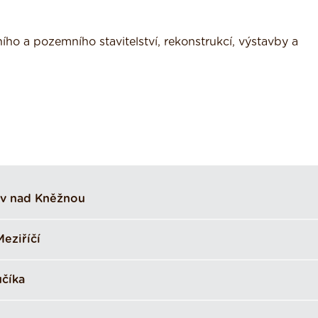
ho a pozemního stavitelství, rekonstrukcí, výstavby a
v nad Kněžnou
eziříčí
učíka