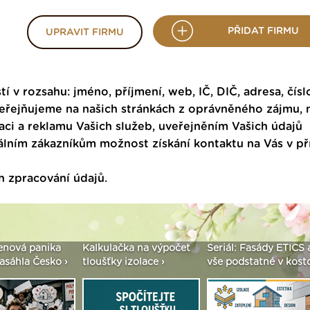
PŘIDAT FIRMU
UPRAVIT FIRMU
tí v rozsahu: jméno, příjmení, web, IČ, DIČ, adresa, čísl
veřejňujeme na našich stránkách z oprávněného zájmu,
ci a reklamu Vašich služeb, uveřejněním Vašich údajů
ním zákazníkům možnost získání kontaktu na Vás v p
h zpracování údajů
.
enová panika
Kalkulačka na výpočet
Seriál: Fasády ETICS 
asáhla Česko ›
tloušťky izolace ›
vše podstatné v kostc