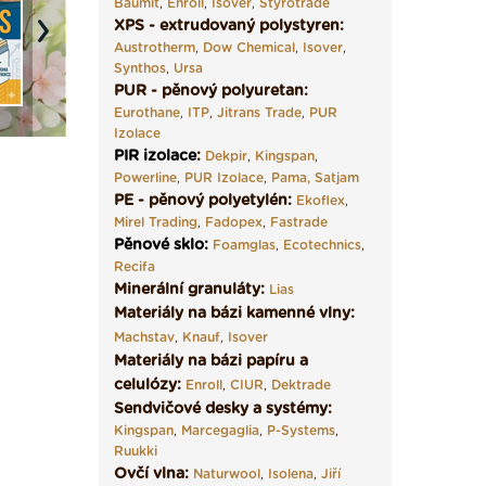
Baumit
,
Enroll
,
Isover
,
Styrotrade
XPS - extrudovaný polystyren:
Next
Austrotherm
,
Dow Chemical
,
Isover
,
Synthos
,
Ursa
PUR - pěnový polyuretan:
Eurothane
,
ITP
,
Jitrans Trade
,
PUR
Izolace
PIR izolace
:
Dekpir
,
Kingspan
,
Powerline
,
PUR Izolace
,
Pama,
Satjam
PE - pěnový polyetylén:
Ekoflex
,
Mirel Trading
,
Fadopex
,
Fastrade
Pěnové sklo
:
Foamglas
,
Ecotechnics
,
Recifa
Minerální granuláty:
Lias
Materiály na bázi kamenné vlny:
Machstav
,
Knauf
,
Isover
Materiály na bázi papíru a
celulózy:
Enroll
,
CIUR
,
Dektrade
Sendvičové desky a systémy:
Kingspan
,
Marcegaglia
,
P-Systems
,
Ruukki
Ovčí vlna:
Naturwool
,
Isolena
,
Jiří