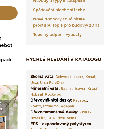
Návody a typy k zateplení
Spádování ploché střechy
Nové hodnoty součinitele
prostupu tepla pro budovy(2011)
Tepelný odpor - výpočty
o
 neboť
RYCHLÉ HLEDÁNÍ V KATALOGU
řípadě
Skelná vata:
Dekwool
,
Isover
,
Knauf
,
Ursa
,
Ursa PureOne
Minerální vata:
Baumit
,
Isover
,
Knauf
Nobasil
,
Rockwool
Dřevovláknité desky
:
Pavatex
,
a
Vyberte si izolaci a pak
Vytvořte si vizualizaci
Není po
Steico
,
Inthermo
,
Agepan
e ›
ji tady klidně poptejte ›
fasády ›
seženem
Dřevocementové desky:
Knauf-
Heraklith
,
DCD Ideal
,
Velox
EPS - expandovaný polystyren: