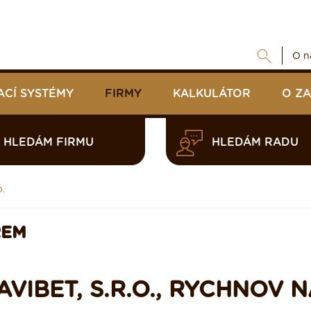
O n
ACÍ SYSTÉMY
FIRMY
KALKULÁTOR
O Z
HLEDÁM FIRMU
HLEDÁM RADU
o.
REM
VIBET, S.R.O., RYCHNOV 