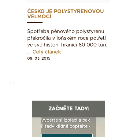
ČESKO JE POLYSTYRENOVOU
VELMOCÍ
Spotřeba pěnového polystyrenu
překročila v loňském roce potřetí
ve své historii hranici 60 000 tun.
…
Celý článek
09. 03. 2015
1 z 1
ZAČNĚTE TADY:
: Fasády ETICS a
Vyberte si izolaci a pak
Vytvořte si vizualiz
dstatné v kostce ›
ji tady klidně poptejte ›
fasády ›