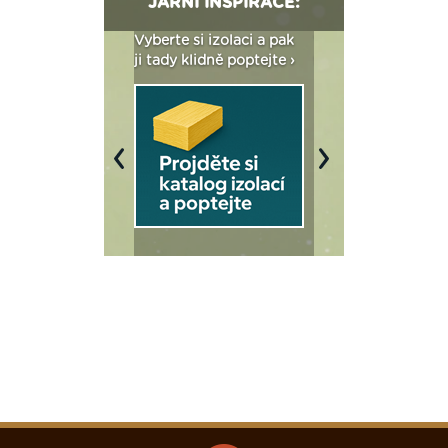
JARNÍ INSPIRACE:
: Fasády ETICS a
Vyberte si izolaci a pak
Vytvořte si vizualiz
dstatné v kostce ›
ji tady klidně poptejte ›
fasády ›
Previous
Next