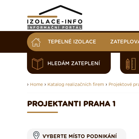
TEPELNÉ IZOLACE
ZATEPLOV
HLEDÁM ZATEPLENÍ
›
›
›
Home
Katalog realizačních firem
Projektové pr
PROJEKTANTI PRAHA 1
VYBERTE MÍSTO PODNIKÁNÍ