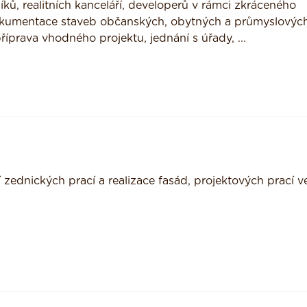
ků, realitních kanceláří, developerů v rámci zkráceného
dokumentace staveb občanských, obytných a průmyslovýc
íprava vhodného projektu, jednání s úřady, ...
zednických prací a realizace fasád, projektových prací v