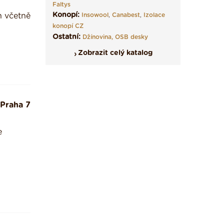
Faltys
Konopí:
h včetně
Insowool
,
Canabest
,
Izolace
konopí CZ
Ostatní:
Džínovina,
OSB desky
Zobrazit celý katalog
Praha 7
e