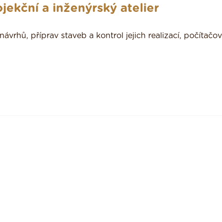
ekční a inženýrský atelier
ávrhů, příprav staveb a kontrol jejich realizací, počítačo