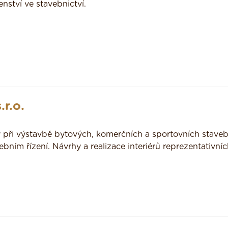
nství ve stavebnictví.
r.o.
y při výstavbě bytových, komerčních a sportovních staveb
bním řízení. Návrhy a realizace interiérů reprezentativní