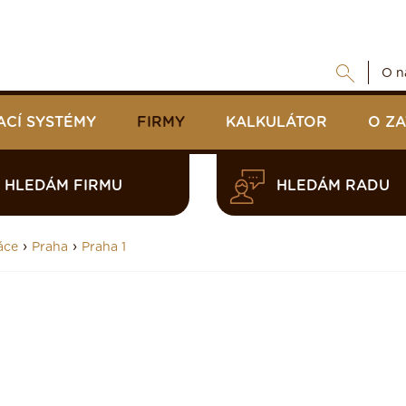
O n
ACÍ SYSTÉMY
FIRMY
KALKULÁTOR
O Z
HLEDÁM FIRMU
HLEDÁM RADU
›
›
áce
Praha
Praha 1