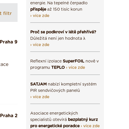
energie. Na tepelné čerpadlo
přispěje
až 150 tisíc korun
 filtr
› více zde
Proč se podkroví v létě přehřívá?
Důležitá není jen hodnota λ
Praha 9
› více zde
Reflexní izolace
SuperFOIL
nově v
zace
programu
TEPLO
› více zde
SATJAM
nabízí kompletní systém
PIR sendvičových panelů
› více zde
Asociace energetických
Praha 2
specialistů otevírá
bezplatný kurz
pro energetické poradce
› více zde