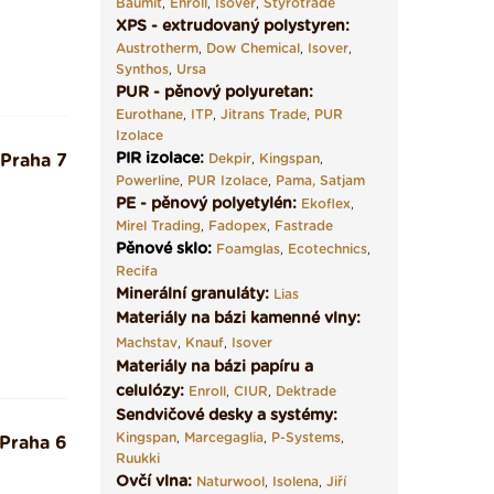
Baumit
,
Enroll
,
Isover
,
Styrotrade
XPS - extrudovaný polystyren:
Austrotherm
,
Dow Chemical
,
Isover
,
Synthos
,
Ursa
PUR - pěnový polyuretan:
Eurothane
,
ITP
,
Jitrans Trade
,
PUR
Izolace
PIR izolace
:
Praha 7
Dekpir
,
Kingspan
,
Powerline
,
PUR Izolace
,
Pama,
Satjam
PE - pěnový polyetylén:
Ekoflex
,
Mirel Trading
,
Fadopex
,
Fastrade
Pěnové sklo
:
Foamglas
,
Ecotechnics
,
Recifa
Minerální granuláty:
Lias
Materiály na bázi kamenné vlny:
Machstav
,
Knauf
,
Isover
Materiály na bázi papíru a
celulózy:
Enroll
,
CIUR
,
Dektrade
Sendvičové desky a systémy:
Kingspan
,
Marcegaglia
,
P-Systems
,
Praha 6
Ruukki
Ovčí vlna:
Naturwool
,
Isolena
,
Jiří