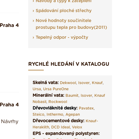
Návody a typy k zateplení
Spádování ploché střechy
Nové hodnoty součinitele
Praha 4
prostupu tepla pro budovy(2011)
Tepelný odpor - výpočty
RYCHLÉ HLEDÁNÍ V KATALOGU
Skelná vata:
Dekwool
,
Isover
,
Knauf
,
Ursa
,
Ursa PureOne
Minerální vata:
Baumit
,
Isover
,
Knauf
Nobasil
,
Rockwool
Praha 4
Dřevovláknité desky
:
Pavatex
,
Steico
,
Inthermo
,
Agepan
Dřevocementové desky:
. Návrhy
Knauf-
Heraklith
,
DCD Ideal
,
Velox
EPS - expandovaný polystyren: