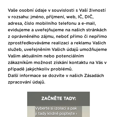
Vaše osobní údaje v souvislosti s Vaší živností
v rozsahu: jméno, příjmení, web, IČ, DIČ,
adresa, číslo mobilního telefonu a e-mail,
evidujeme a uveřejňujeme na našich stránkách
z oprávněného zájmu, neboť přímo či nepřímo
zprostředkováváme realizaci a reklamu Vašich
služeb, uveřejněním Vašich údajů umožňujeme
Vašim aktuálním nebo potenciálním
zákazníkům možnost získání kontaktu na Vás v
případě jakýchkoliv problémů.
Další informace se dozvíte v našich
Zásadách
zpracování údajů
.
ZAČNĚTE TADY:
: Fasády ETICS a
Vyberte si izolaci a pak
Vytvořte si vizualiz
dstatné v kostce ›
ji tady klidně poptejte ›
fasády ›