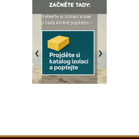
ZAČNĚTE TADY:
: Fasády ETICS a
Vyberte si izolaci a pak
Vytvořte si vizualiz
dstatné v kostce ›
ji tady klidně poptejte ›
fasády ›
Previous
Next