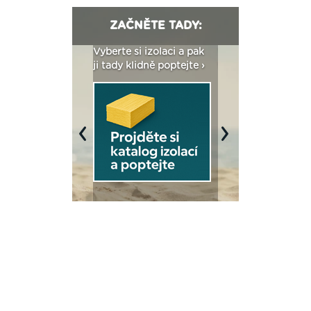
ZAČNĚTE TADY:
: Fasády ETICS a
Vyberte si izolaci a pak
Vytvořte si vizualiz
dstatné v kostce ›
ji tady klidně poptejte ›
fasády ›
Previous
Next