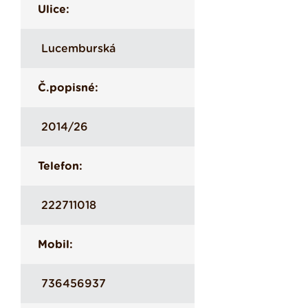
Ulice:
Lucemburská
Č.popisné:
2014/26
Telefon:
222711018
Mobil:
736456937