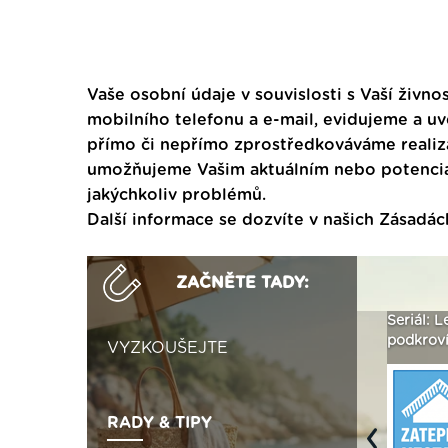
Vaše osobní údaje v souvislosti s Vaší živnos
mobilního telefonu a e-mail, evidujeme a u
přímo či nepřímo zprostředkováváme realiza
umožňujeme Vašim aktuálním nebo potenciál
jakýchkoliv problémů.
Další informace se dozvíte v našich
Zásadác
ZAČNĚTE TADY:
ak
Vytvořte si vizualizaci
Není polystyren? My ho
Seriál: L
 ›
fasády ›
seženeme! ›
podkroví
VYZKOUŠEJTE
RADY & TIPY