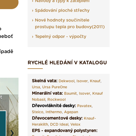
Návody a typy k zateplení
Spádování ploché střechy
Nové hodnoty součinitele
prostupu tepla pro budovy(2011)
o
 neboť
Tepelný odpor - výpočty
řípadě
RYCHLÉ HLEDÁNÍ V KATALOGU
Skelná vata:
Dekwool
,
Isover
,
Knauf
,
Ursa
,
Ursa PureOne
Minerální vata:
Baumit
,
Isover
,
Knauf
t
Seriál: Fasády ETICS a
Vyberte si izolaci a pak
Vytvořte
Nobasil
,
Rockwool
vše podstatné v kostce ›
ji tady klidně poptejte ›
fasády ›
Dřevovláknité desky
:
Pavatex
,
Steico
,
Inthermo
,
Agepan
Dřevocementové desky:
Knauf-
Heraklith
,
DCD Ideal
,
Velox
EPS - expandovaný polystyren: