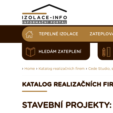
TEPELNÉ IZOLACE
ZATEPLOV
HLEDÁM ZATEPLENÍ
›
›
›
Home
Katalog realizačních firem
Cede Studio, s.
KATALOG REALIZAČNÍCH FI
STAVEBNÍ PROJEKTY: 