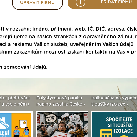
PŘIDAT FIRMU
UPRAVIT FIRMU
tí v rozsahu: jméno, příjmení, web, IČ, DIČ, adresa, čísl
veřejňujeme na našich stránkách z oprávněného zájmu,
ci a reklamu Vašich služeb, uveřejněním Vašich údajů
ním zákazníkům možnost získání kontaktu na Vás v p
h zpracování údajů
.
etní přehřívání
Polystyrenová panika
Kalkulačka na výpoče
 a vše o něm ›
naplno zasáhla Česko ›
tloušťky izolace ›