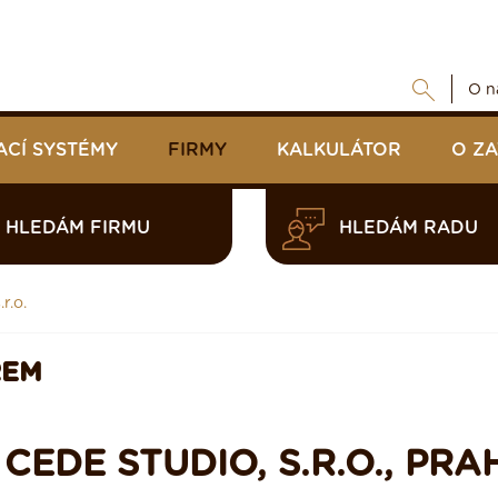
O n
ACÍ SYSTÉMY
FIRMY
KALKULÁTOR
O Z
HLEDÁM FIRMU
HLEDÁM RADU
r.o.
REM
CEDE STUDIO, S.R.O., PRA