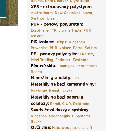
Next
Baumit
,
Enroll
,
Isover
,
Styrotrade
XPS - extrudovaný polystyren:
Austrotherm
,
Dow Chemical
,
Isover
,
Synthos
,
Ursa
PUR - pěnový polyuretan:
Eurothane
,
ITP
,
Jitrans Trade
,
PUR
Izolace
PIR izolace
:
Dekpir
,
Kingspan
,
Powerline
,
PUR Izolace
,
Pama,
Satjam
PE - pěnový polyetylén:
Ekoflex
,
Mirel Trading
,
Fadopex
,
Fastrade
Pěnové sklo
:
Foamglas
,
Ecotechnics
,
Recifa
Minerální granuláty:
Lias
Materiály na bázi kamenné vlny:
Machstav
,
Knauf
,
Isover
Materiály na bázi papíru a
celulózy:
Enroll
,
CIUR
,
Dektrade
Sendvičové desky a systémy:
Kingspan
,
Marcegaglia
,
P-Systems
,
Ruukki
Ovčí vlna:
Naturwool
,
Isolena
,
Jiří