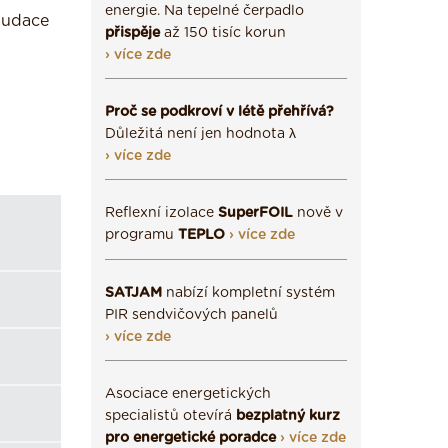
energie. Na tepelné čerpadlo
laudace
přispěje
až 150 tisíc korun
› více zde
Proč se podkroví v létě přehřívá?
Důležitá není jen hodnota λ
› více zde
Reflexní izolace
SuperFOIL
nově v
programu
TEPLO
› více zde
SATJAM
nabízí kompletní systém
PIR sendvičových panelů
› více zde
Asociace energetických
specialistů otevírá
bezplatný kurz
pro energetické poradce
› více zde