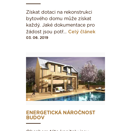
> 345
Získat dotaci na rekonstrukci
bytového domu může získat
Nemocnice
každý. Jaké dokumentace pro
žádost jsou potř…
Celý článek
03. 06. 2019
< 109
109 - 210
211 - 310
311 - 415
ENERGETICKÁ NÁROČNOST
BUDOV
416 - 520