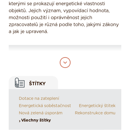
kterými se prokazují energetické vlastnosti
objektů. Jejich význam, vypovídací hodnota,
možnosti použití i oprávněnost jejich
zpracovatelů je různá podle toho, jakými zákony
a jak je upravená.
Průkaz energetické
náročnosti budovy
ŠTÍTKY
Dotace na zateplení
Je ohodnocení budovy a její zařazení do třídy
Energetická soběstačnost
Energetický štítek
energetické náročnosti budovy. Vychází z
Nová zelená úsporám
Rekonstrukce domu
Evropské směrnice 2002/91/ES, jež byla do
Všechny štítky
našich zákonů implementována Zákonem o