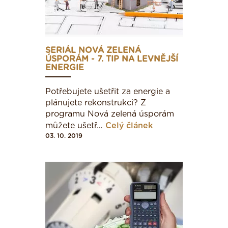
A
B
SERIÁL NOVÁ ZELENÁ
ÚSPORÁM - 7. TIP NA LEVNĚJŠÍ
ENERGIE
C
Potřebujete ušetřit za energie a
plánujete rekonstrukci? Z
programu Nová zelená úsporám
můžete ušetř…
Celý článek
D
03. 10. 2019
E
F