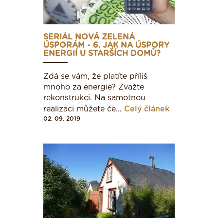
SERIÁL NOVÁ ZELENÁ
G
ÚSPORÁM - 6. JAK NA ÚSPORY
ENERGIÍ U STARŠÍCH DOMŮ?
Rodinný dům
Zdá se vám, že platíte příliš
mnoho za energie? Zvažte
rekonstrukci. Na samotnou
< 51
realizaci můžete če…
Celý článek
02. 09. 2019
51 - 97
98 - 142
143 - 191