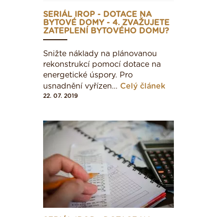
83 - 120
SERIÁL IROP - DOTACE NA
BYTOVÉ DOMY - 4. ZVAŽUJETE
ZATEPLENÍ BYTOVÉHO DOMU?
121 - 162
Snižte náklady na plánovanou
rekonstrukcí pomocí dotace na
163 - 205
energetické úspory. Pro
usnadnění vyřízen…
Celý článek
22. 07. 2019
206 - 245
> 245
Hotel a restaurace
< 102