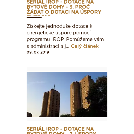
SERIÁL IROP - DOTACE NA
BYTOVÉ DOMY - 3. PROČ
102 - 200
ŽÁDAT O DOTACI NA ÚSPORY
ENERGII?
Získejte jednoduše dotace k
201 - 294
energetické úspoře pomocí
programu IROP. Pomůžeme vám
s administrací a j…
Celý článek
295 - 389
09. 07. 2019
390 - 488
489 - 590
> 590
SERIÁL IROP - DOTACE NA
Administrativní