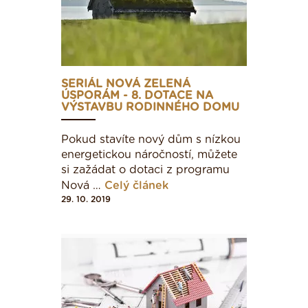
K tomuto průkazu se dále vydává Protokol, kde
jsou uvedeny další podrobnosti a výchozí
parametry budovy. Hodnotí se zde také tepelné
mosty, kondenzace vodní páry v konstrukci i na
površích a další parametry. Zařazení budovy do
SERIÁL NOVÁ ZELENÁ
ÚSPORÁM - 8. DOTACE NA
třídy energetické náročnosti se pro ve vyhlášce
VÝSTAVBU RODINNÉHO DOMU
vyjmenované typy budov určují podle tabulky č.
1. Pro ostatní typy budov, které zde nejsou
Pokud stavíte nový dům s nízkou
vyjmenované, se budovy zatřiďují podle
energetickou náročností, můžete
Evropských norem, zejména EN 15217.
si zažádat o dotaci z programu
Nová …
Celý článek
29. 10. 2019
Druh budovy