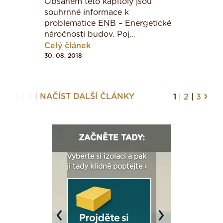
Obsahem této kapitoly jsou
souhrnné informace k
521 - 625
problematice ENB – Energetické
náročnosti budov. Poj…
Celý článek
> 625
30. 08. 2018
Vzdělávací zařízení
›
1 z 3
|
NAČÍST DALŠÍ ČLÁNKY
1
|
2
|
3
< 47
ZAČNĚTE TADY:
: Fasády ETICS a
47 - 89
Vyberte si izolaci a pak
Vytvořte si vizualiz
dstatné v kostce ›
ji tady klidně poptejte ›
fasády ›
90 - 130
Previous
Next