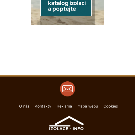
131 - 174
175 - 220
221 - 265
> 265
Sportovní zařízení
< 53
O nás
Kontakty
Reklama
Mapa webu
Cookies
53 - 102