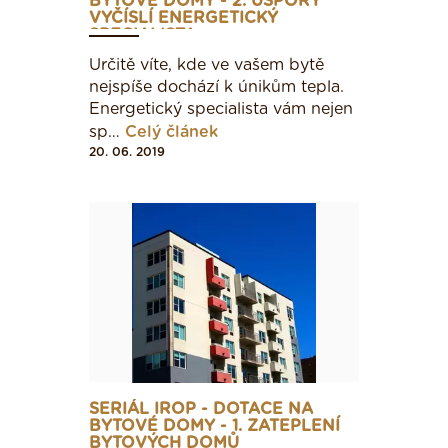
BYTOVÉ DOMY - 2. ÚSPORY
VYČÍSLÍ ENERGETICKÝ
SPECIALISTA
< 62
Určitě víte, kde ve vašem bytě
nejspíše dochází k únikům tepla.
Energetický specialista vám nejen
62 - 123
sp…
Celý článek
20. 06. 2019
124 - 179
180 - 236
237 - 293
294 - 345
SERIÁL IROP - DOTACE NA
BYTOVÉ DOMY - 1. ZATEPLENÍ
BYTOVÝCH DOMŮ