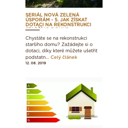
192 - 240
SERIÁL NOVÁ ZELENÁ
ÚSPORÁM - 5. JAK ZÍSKAT
DOTACI NA REKONSTRUKCI
STARŠÍHO DOMU?
241 - 286
Chystáte se na rekonstrukci
staršího domu? Zažádejte si o
> 286
dotaci, díky které můžete ušetřit
podstatn…
Celý článek
12. 08. 2019
Bytový dům
< 43
43 - 82