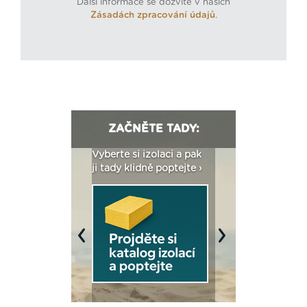
Další informace se dozvíte v našich
Zásadách zpracování údajů
.
ZAČNĚTE TADY:
: Fasády ETICS a
Vyberte si izolaci a pak
Vytvořte si vizualiz
dstatné v kostce ›
ji tady klidně poptejte ›
fasády ›
Previous
Next