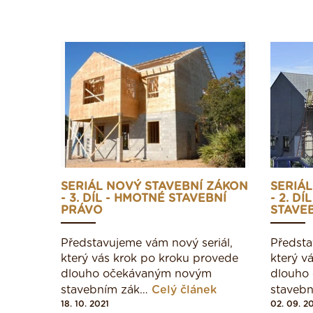
SERIÁL NOVÝ STAVEBNÍ ZÁKON
SERIÁ
- 3. DÍL - HMOTNÉ STAVEBNÍ
- 2. DÍ
PRÁVO
STAVEB
Představujeme vám nový seriál,
Předsta
který vás krok po kroku provede
který v
dlouho očekávaným novým
dlouho
stavebním zák…
Celý článek
staveb
18. 10. 2021
02. 09. 2