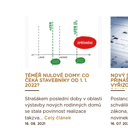
TÉMĚŘ NULOVÉ DOMY: CO
NOVÝ 
ČEKÁ STAVEBNÍKY OD 1. 1.
PŘINÁŠ
2022?
VYŘIZ
POVOL
ÚŘADY
Strašákem poslední doby v oblasti
Poslanc
výstavby nových rodinných domů
schválil
se stala povinnost realizace
zákona,
takzva…
Celý článek
novine
16. 08. 2021
16. 07. 20