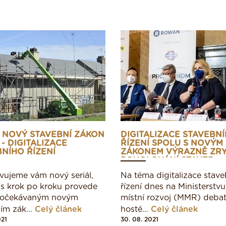
L NOVÝ STAVEBNÍ ZÁKON
DIGITALIZACE STAVEBN
L - DIGITALIZACE
ŘÍZENÍ SPOLU S NOVÝM
NÍHO ŘÍZENÍ
ZÁKONEM VÝRAZNĚ ZRY
POVOLOVÁNÍ STAVEB
vujeme vám nový seriál,
Na téma digitalizace stav
ás krok po kroku provede
řízení dnes na Ministerstv
 očekávaným novým
místní rozvoj (MMR) debat
ním zák…
Celý článek
hosté…
Celý článek
021
30. 08. 2021