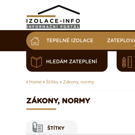
TEPELNÉ IZOLACE
ZATEPLOV
HLEDÁM ZATEPLENÍ
›
›
›
Home
Štítky
Zákony, normy
ZÁKONY, NORMY
ŠTÍTKY