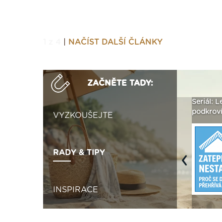
1 z 4
|
NAČÍST DALŠÍ ČLÁNKY
ZAČNĚTE TADY:
Není polystyren? My ho
Seriál: Letní přehřívání
Polystyr
seženeme! ›
podkroví a vše o něm ›
naplno z
VYZKOUŠEJTE
RADY & TIPY
Previous
INSPIRACE