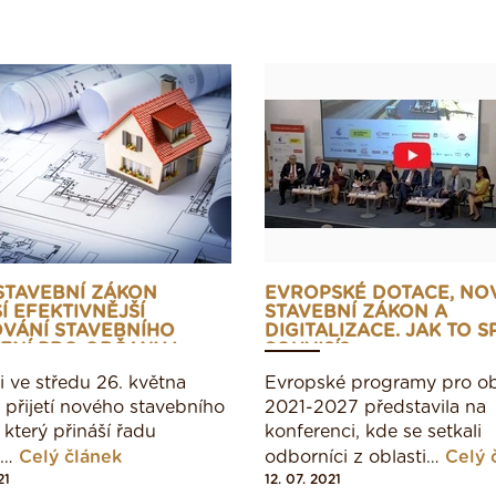
STAVEBNÍ ZÁKON
EVROPSKÉ DOTACE, NO
Í EFEKTIVNĚJŠÍ
STAVEBNÍ ZÁKON A
OVÁNÍ STAVEBNÍHO
DIGITALIZACE. JAK TO 
ENÍ PRO OBČANY I
SOUVISÍ?
i ve středu 26. května
Evropské programy pro o
i přijetí nového stavebního
2021-2027 představila na
 který přináší řadu
konferenci, kde se setkali
k…
Celý článek
odborníci z oblasti…
Celý 
21
12. 07. 2021