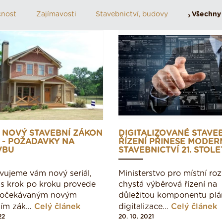
čnost
Zajímavosti
Stavebnictví, budovy
Všechny 
L NOVÝ STAVEBNÍ ZÁKON
DIGITALIZOVANÉ STAVE
ÍL - POŽADAVKY NA
ŘÍZENÍ PŘINESE MODER
VBU
STAVEBNICTVÍ 21. STOLE
vujeme vám nový seriál,
Ministerstvo pro místní roz
ás krok po kroku provede
chystá výběrová řízení na
 očekávaným novým
důležitou komponentu pl
ním zák…
Celý článek
digitalizace…
Celý článek
22
20. 10. 2021