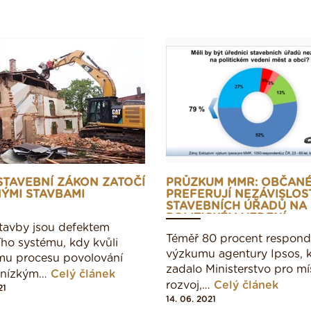
STAVEBNÍ ZÁKON ZATOČÍ
PRŮZKUM MMR: OBČAN
ÝMI STAVBAMI
PREFERUJÍ NEZÁVISLOS
STAVEBNÍCH ÚŘADŮ NA
POLITICKÉM VEDENÍ
tavby jsou defektem
Téměř 80 procent respon
cího systému, kdy kvůli
výzkumu agentury Ipsos, k
mu procesu povolování
zadalo Ministerstvo pro mí
, nízkým…
Celý článek
rozvoj,…
Celý článek
21
14. 06. 2021