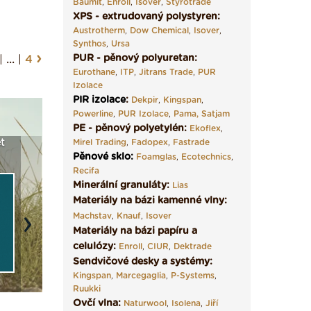
Baumit
,
Enroll
,
Isover
,
Styrotrade
XPS - extrudovaný polystyren:
Austrotherm
,
Dow Chemical
,
Isover
,
Synthos
,
Ursa
›
PUR - pěnový polyuretan:
|
...
|
4
Eurothane
,
ITP
,
Jitrans Trade
,
PUR
Izolace
PIR izolace
:
Dekpir
,
Kingspan
,
Powerline
,
PUR Izolace
,
Pama,
Satjam
PE - pěnový polyetylén:
Ekoflex
,
a
Vyberte si izolaci a pak
Mirel Trading
,
Fadopex
Vytvořte si vizualizaci
,
Fastrade
Není po
e ›
ji tady klidně poptejte ›
Pěnové sklo
:
fasády ›
seženem
Foamglas
,
Ecotechnics
,
Recifa
Minerální granuláty:
Lias
Materiály na bázi kamenné vlny:
Machstav
,
Knauf
,
Isover
Next
Materiály na bázi papíru a
celulózy:
Enroll
,
CIUR
,
Dektrade
Sendvičové desky a systémy:
Kingspan
,
Marcegaglia
,
P-Systems
,
Ruukki
Ovčí vlna:
Naturwool
,
Isolena
,
Jiří