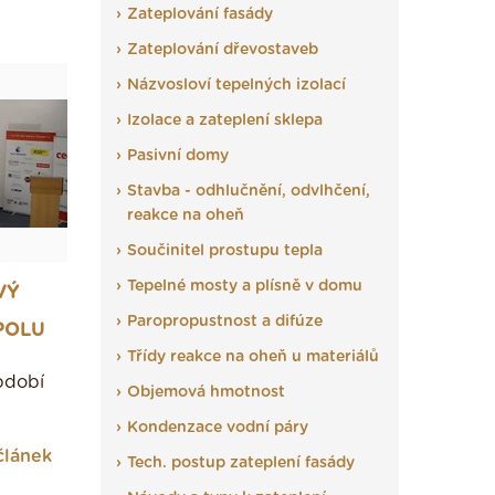
Zateplování fasády
Zateplování dřevostaveb
Názvosloví tepelných izolací
Izolace a zateplení sklepa
Pasivní domy
Stavba - odhlučnění, odvlhčení,
reakce na oheň
Součinitel prostupu tepla
Tepelné mosty a plísně v domu
VÝ
Paropropustnost a difúze
SPOLU
Třídy reakce na oheň u materiálů
bdobí
Objemová hmotnost
Kondenzace vodní páry
článek
Tech. postup zateplení fasády