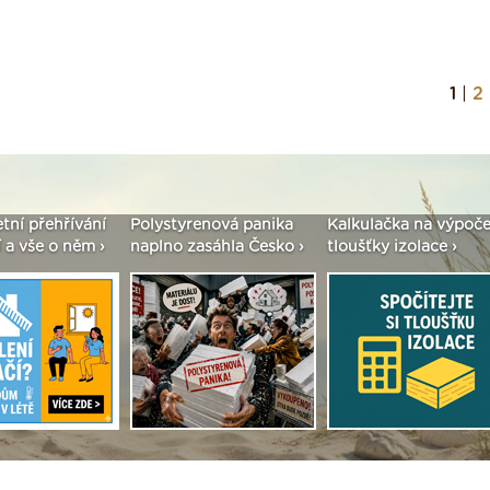
1
|
2
enová panika
Kalkulačka na výpočet
Seriál: Fasády ETICS 
asáhla Česko ›
tloušťky izolace ›
vše podstatné v kostc