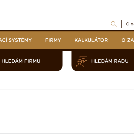
O n
ACÍ SYSTÉMY
FIRMY
KALKULÁTOR
O Z
HLEDÁM FIRMU
HLEDÁM RADU