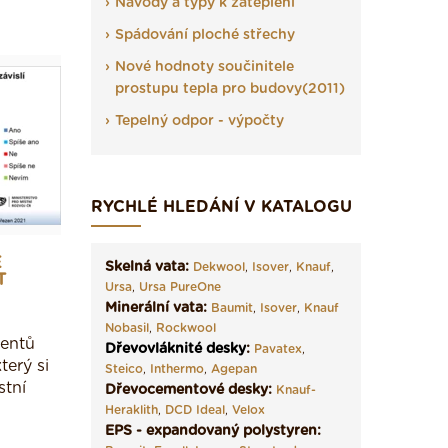
Návody a typy k zateplení
Spádování ploché střechy
Nové hodnoty součinitele
prostupu tepla pro budovy(2011)
Tepelný odpor - výpočty
RYCHLÉ HLEDÁNÍ V KATALOGU
É
Skelná vata:
Dekwool
,
Isover
,
Knauf
,
T
Ursa
,
Ursa PureOne
Minerální vata:
Baumit
,
Isover
,
Knauf
Nobasil
,
Rockwool
dentů
Dřevovláknité desky
:
Pavatex
,
terý si
Steico
,
Inthermo
,
Agepan
stní
Dřevocementové desky:
Knauf-
Heraklith
,
DCD Ideal
,
Velox
EPS - expandovaný polystyren: