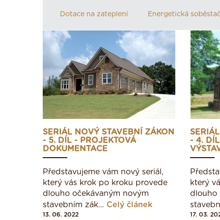
Dotace na zateplení
Energetická soběsta
SERIÁL NOVÝ STAVEBNÍ ZÁKON
SERIÁ
- 5. DÍL - PROJEKTOVÁ
- 4. D
DOKUMENTACE
VÝSTA
Představujeme vám nový seriál,
Předsta
který vás krok po kroku provede
který v
dlouho očekávaným novým
dlouho
stavebním zák…
Celý článek
staveb
13. 06. 2022
17. 03. 20