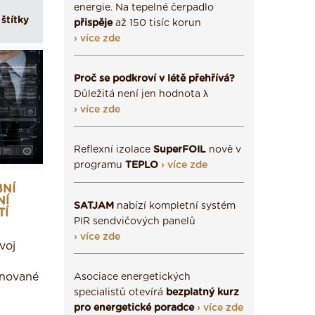
energie. Na tepelné čerpadlo
štítky
přispěje
až 150 tisíc korun
› více zde
Proč se podkroví v létě přehřívá?
Důležitá není jen hodnota λ
› více zde
Reflexní izolace
SuperFOIL
nově v
programu
TEPLO
› více zde
BNÍ
NÍ
SATJAM
nabízí kompletní systém
TÍ
PIR sendvičových panelů
› více zde
voj
ánované
Asociace energetických
specialistů otevírá
bezplatný kurz
pro energetické poradce
› více zde