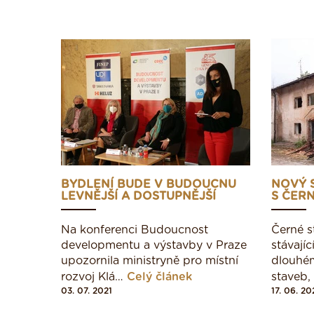
BYDLENÍ BUDE V BUDOUCNU
NOVÝ 
LEVNĚJŠÍ A DOSTUPNĚJŠÍ
S ČERN
Na konferenci Budoucnost
Černé s
developmentu a výstavby v Praze
stávají
upozornila ministryně pro místní
dlouhé
rozvoj Klá…
Celý článek
staveb
03. 07. 2021
17. 06. 20