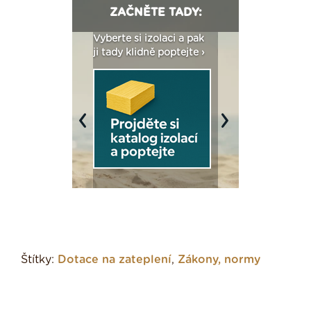
ZAČNĚTE TADY:
: Fasády ETICS a
Vyberte si izolaci a pak
Vytvořte si vizualiz
dstatné v kostce ›
ji tady klidně poptejte ›
fasády ›
Previous
Next
Štítky:
Dotace na zateplení
,
Zákony, normy