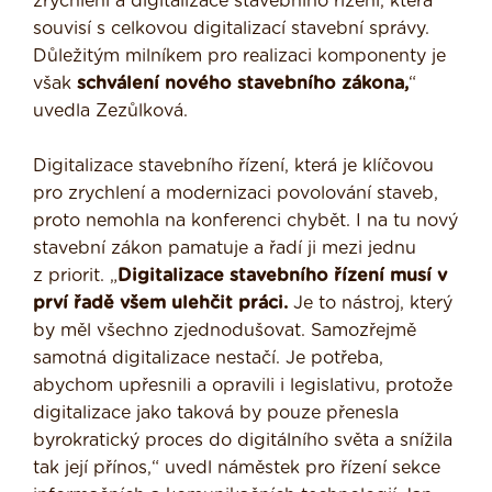
zrychlení a digitalizace stavebního řízení, která
souvisí s celkovou digitalizací stavební správy.
Důležitým milníkem pro realizaci komponenty je
však
schválení nového stavebního zákona,
“
uvedla Zezůlková.
Digitalizace stavebního řízení, která je klíčovou
pro zrychlení a modernizaci povolování staveb,
proto nemohla na konferenci chybět. I na tu nový
stavební zákon pamatuje a řadí ji mezi jednu
z priorit. „
Digitalizace stavebního řízení musí v
prví řadě všem ulehčit práci.
Je to nástroj, který
by měl všechno zjednodušovat. Samozřejmě
samotná digitalizace nestačí. Je potřeba,
abychom upřesnili a opravili i legislativu, protože
digitalizace jako taková by pouze přenesla
byrokratický proces do digitálního světa a snížila
tak její přínos,“ uvedl náměstek pro řízení sekce