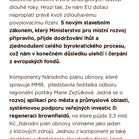
dlouhé roky. Hrozí tak, že nám EU dotaci
neproplatí právě kvůli zdlouhavému
povolovacímu řízení.
S novým stavebním
zákonem, který Ministerstvo pro místní rozvoj
připravilo, přijde dodržování lhůt a
zjednodušení celého byrokratického procesu,
což nám v konečném důsledku ulehčí i čerpání
z evropských fondů.
Komponenty Národního plánu obnovy, které
spravuje MMR, představila ředitelka odboru
regionální politiky Marie Zezůlková. Jedná se o
rozvoj aplikací pro města a průmyslové oblasti,
systémovou podporu veřejných investic či
regeneraci brownfieldů
, na které půjde 3,3 mld.
Kč.„Národní plán obnovy vnímáme jako jeden
z klíčových zdrojů. Jednou z komponent je také