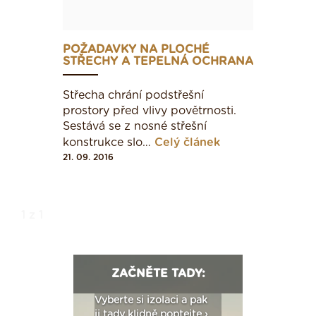
POŽADAVKY NA PLOCHÉ
STŘECHY A TEPELNÁ OCHRANA
Střecha chrání podstřešní
prostory před vlivy povětrnosti.
Sestává se z nosné střešní
konstrukce slo…
Celý článek
21. 09. 2016
1 z 1
Náhled na tepelný tok u zdiva u pozednice
ZAČNĚTE TADY:
: Fasády ETICS a
Vyberte si izolaci a pak
Vytvořte si vizualiz
dstatné v kostce ›
ji tady klidně poptejte ›
fasády ›