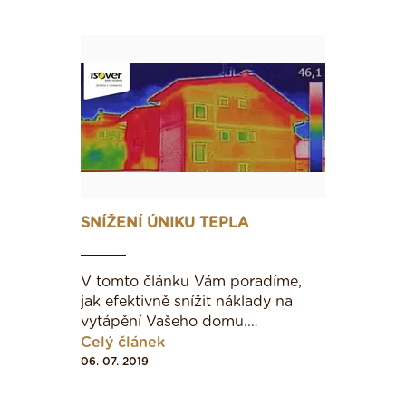
jsme odšroubovali zásuvku a povytáhly trubku
sloužící pro vedení elektroinstalace, tzv. „husí
krk". Vyteklo z ní poměrně velké množství vody,
která v trubce vznikla kondenzací vzdušné
vlhkosti.
Pro zábranu tepelným mostům, kdy fouká mezi
tepelnou izolaci a vnitřní konstrukci, je nutné
konstrukci na vnější straně opatřit
vzduchotěsnou vrstvou. Její funkci často přebírá
pojistná hydroizolace, musí ovšem být
SNÍŽENÍ ÚNIKU TEPLA
provedena tak, aby skrz ní nemohl pronikat
chladný vzduch do souvrství tepelné izolace.
V tomto článku Vám poradíme,
jak efektivně snížit náklady na
vytápění Vašeho domu.…
Celý článek
06. 07. 2019