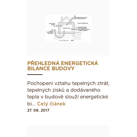
PŘEHLEDNÁ ENERGETICKÁ
BILANCE BUDOVY
Pochopení vztahu tepelných ztrát,
tepelných zisků a dodávaného
tepla v budově slouží ener­getické
bi…
Celý článek
27. 06. 2017
Náhled na tepelný tok u nadpraží okna - zdivo
36,5 STI