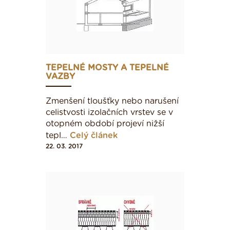
stropu. Tento způsob, bezpochyby stavebně
velmi jednoduchý, má tu nevýhodu, že strop a
tím i balkón je proveden z velmi vodivého
materiálu (obvykle železobeton) bez jakéhokoliv
přerušení a působí tak stejně jako lamela
TEPELNÉ MOSTY A TEPELNÉ
chladiče. Velmi intenzivně odvádí teplo z
VAZBY
interiéru do exteriéru a zde je velkou
teplosměnnou plochou předává okolí. Proto je
Zmenšení tloušťky nebo narušení
nutné balkón , pokud je to možné, tepelně
celistvosti izolačních vrstev se v
zaizolovat ze všech stran. V případě, že to nelze
otopném období projeví nižší
provést, tak je potřeba jej zaizolovat alespoň tam,
tepl…
Celý článek
kde to jde. Zespodu se na balkón obvykle
22. 03. 2017
používá klasický kontaktní zateplovací systém,
podlaha se pak řeší stejně jako u teras. Je
důležité, aby hrana balkónu byla vybavena
okapničkou pro odkapávání srážkové vody, jinak
může docházet k jejímu stékání po povrchu, kde
může namrzat.