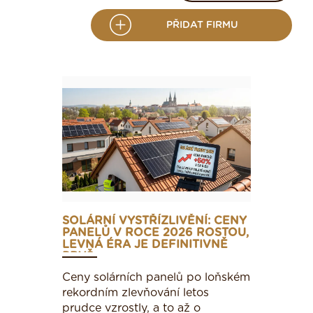
PŘIDAT FIRMU
SOLÁRNÍ VYSTŘÍZLIVĚNÍ: CENY
PANELŮ V ROCE 2026 ROSTOU,
LEVNÁ ÉRA JE DEFINITIVNĚ
PRYČ
Ceny solárních panelů po loňském
rekordním zlevňování letos
prudce vzrostly, a to až o