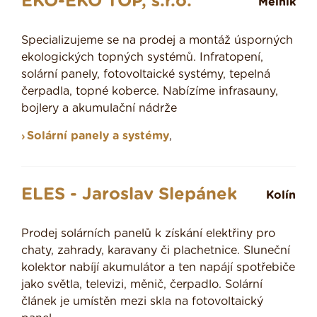
EKO-EKO TOP, s.r.o.
Mělník
Specializujeme se na prodej a montáž úsporných
ekologických topných systémů. Infratopení,
solární panely, fotovoltaické systémy, tepelná
čerpadla, topné koberce. Nabízíme infrasauny,
bojlery a akumulační nádrže
Solární panely a systémy
,
ELES - Jaroslav Slepánek
Kolín
Prodej solárních panelů k získání elektřiny pro
chaty, zahrady, karavany či plachetnice. Sluneční
kolektor nabíjí akumulátor a ten napájí spotřebiče
jako světla, televizi, měnič, čerpadlo. Solární
článek je umístěn mezi skla na fotovoltaický