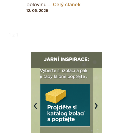
polovinu.…
Celý článek
12. 05. 2026
1 z 1
JARNÍ INSPIRACE:
: Fasády ETICS a
Vyberte si izolaci a pak
Vytvořte si vizualiz
dstatné v kostce ›
ji tady klidně poptejte ›
fasády ›
Previous
Next