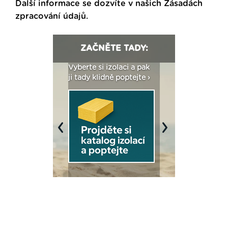
Další informace se dozvíte v našich
Zásadách
zpracování údajů
.
ZAČNĚTE TADY:
: Fasády ETICS a
Vyberte si izolaci a pak
Vytvořte si vizualiz
dstatné v kostce ›
ji tady klidně poptejte ›
fasády ›
Previous
Next