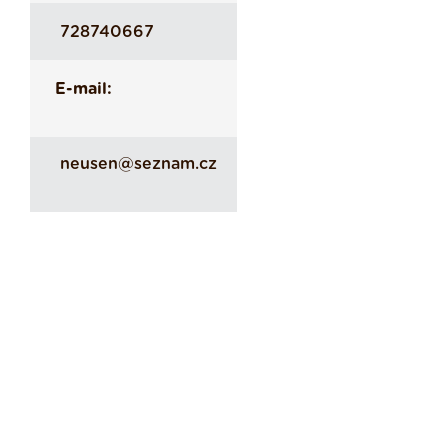
728740667
E-mail:
neusen@seznam.cz