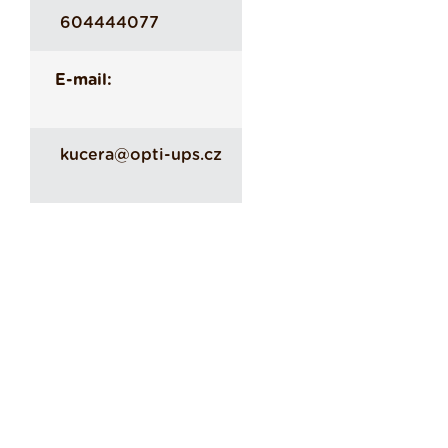
604444077
E-mail:
kucera@opti-ups.cz