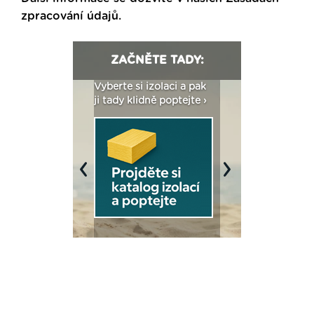
zpracování údajů
.
ZAČNĚTE TADY:
: Fasády ETICS a
Vyberte si izolaci a pak
Vytvořte si vizualiz
dstatné v kostce ›
ji tady klidně poptejte ›
fasády ›
Previous
Next