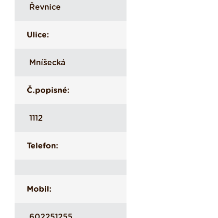
Řevnice
Ulice:
Mníšecká
Č.popisné:
1112
Telefon:
Mobil:
602251255