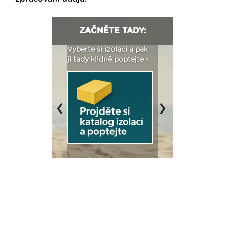
ZAČNĚTE TADY:
: Fasády ETICS a
Vyberte si izolaci a pak
Vytvořte si vizualiz
dstatné v kostce ›
ji tady klidně poptejte ›
fasády ›
Previous
Next