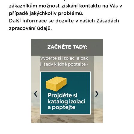
zákazníkům možnost získání kontaktu na Vás v
případě jakýchkoliv problémů.
Další informace se dozvíte v našich
Zásadách
zpracování údajů
.
ZAČNĚTE TADY:
: Fasády ETICS a
Vyberte si izolaci a pak
Vytvořte si vizualiz
dstatné v kostce ›
ji tady klidně poptejte ›
fasády ›
Previous
Next