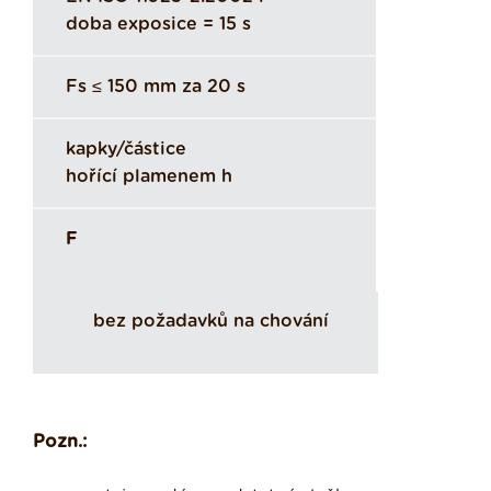
doba exposice = 15 s
Fs ≤ 150 mm za 20 s
kapky/částice
hořící plamenem h
F
bez požadavků na chování
Pozn.: