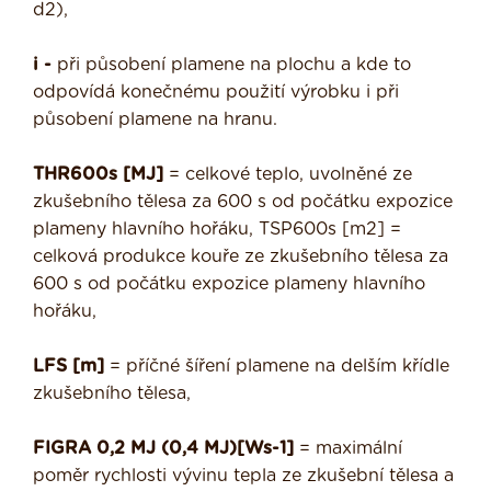
d2),
i -
při působení plamene na plochu a kde to
odpovídá konečnému použití výrobku i při
působení plamene na hranu.
THR600s [MJ]
= celkové teplo, uvolněné ze
zkušebního tělesa za 600 s od počátku expozice
plameny hlavního hořáku, TSP600s [m2] =
celková produkce kouře ze zkušebního tělesa za
600 s od počátku expozice plameny hlavního
hořáku,
LFS [m]
= příčné šíření plamene na delším křídle
zkušebního tělesa,
FIGRA 0,2 MJ (0,4 MJ)[Ws-1]
= maximální
poměr rychlosti vývinu tepla ze zkušební tělesa a