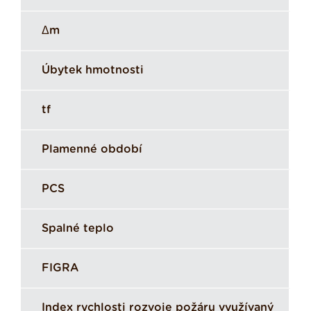
Δm
Úbytek hmotnosti
tf
Plamenné období
PCS
Spalné teplo
FIGRA
Index rychlosti rozvoje požáru využívaný