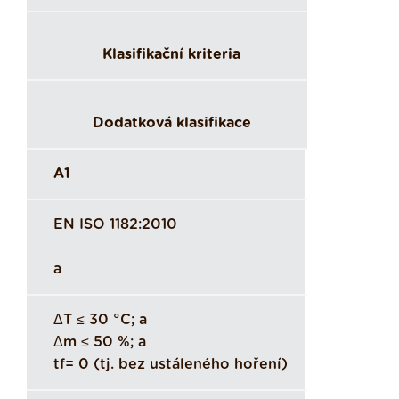
Klasifikační kriteria
Dodatková klasifikace
A1
EN ISO 1182:2010
a
ΔT ≤ 30 °C; a
Δm ≤ 50 %; a
tf= 0 (tj. bez ustáleného hoření)