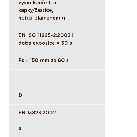
vývin kouře f; a
kapky/částice,
hořící plamenem g
EN ISO 11925-2:2002 i
doba exposice = 30 s
Fs ≤ 150 mm za 60 s
D
EN 13823:2002
a