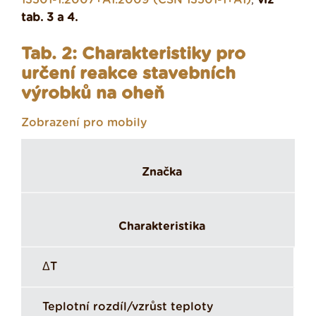
13501-1:2007+A1:2009 (ČSN 13501-1+A1)
,
viz
tab. 3 a 4.
Tab. 2: Charakteristiky pro
určení reakce stavebních
výrobků na oheň
Zobrazení pro mobily
Značka
Charakteristika
ΔT
Teplotní rozdíl/vzrůst teploty