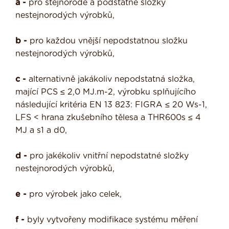
a -
pro stejnorodé a podstatné složky
nestejnorodých výrobků,
b -
pro každou vnější nepodstatnou složku
nestejnorodých výrobků,
c -
alternativně jakákoliv nepodstatná složka,
mající PCS ≤ 2,0 MJ.m-2, výrobku splňujícího
následující kritéria EN 13 823: FIGRA ≤ 20 Ws-1,
LFS < hrana zkušebního tělesa a THR600s ≤ 4
MJ a s1 a d0,
d -
pro jakékoliv vnitřní nepodstatné složky
nestejnorodých výrobků,
e -
pro výrobek jako celek,
f -
byly vytvořeny modifikace systému měření