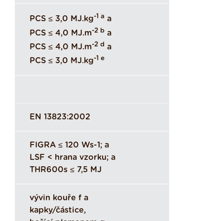
-1 a
PCS ≤ 3,0 MJ.kg
a
-2 b
PCS ≤ 4,0 MJ.m
a
-2 d
PCS ≤ 4,0 MJ.m
a
-1 e
PCS ≤ 3,0 MJ.kg
EN 13823:2002
FIGRA ≤ 120 Ws-1; a
LSF < hrana vzorku; a
THR600s ≤ 7,5 MJ
vývin kouře f a
kapky/částice,