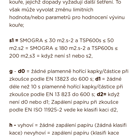
kouře, jejichž dopady vyžadují další šetření. To
však může vyvolat změnu limitních
hodnota/nebo parametrů pro hodnocení vývinu
kouře;
s1 =
SMOGRA ≤ 30 m2.s-2 a TSP600s ≤ 50
m2.s2 = SMOGRA ≤ 180 m2.s-2 a TSP600s ≤
200 m2,s3 = když není s1 nebo s2,
g
-
d0
= žádné plamenně hořící kapky/částice při
zkoušce podle EN 13823 do 600 s;
d1
= žádné
déle než 10 s plamenně hořící kapky/částice při
zkoušce podle EN 13 823 do 600 s;
d2=
když
není d0 nebo d1; Zapálení papíru při zkoušce
podle EN ISO 11925-2 vede ke klasifi kaci d2,
h -
vyhoví = žádné zapálení papíru (žádná klasifi
kace) nevyhoví = zapálení papíru (klasifi kace