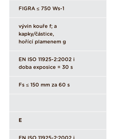
FIGRA ≤ 750 Ws-1
vývin kouře f; a
kapky/částice,
hořící plamenem g
EN ISO 11925-2:2002 i
doba exposice = 30 s
Fs ≤ 150 mm za 60 s
E
EN ISO 11925-2:2002 i