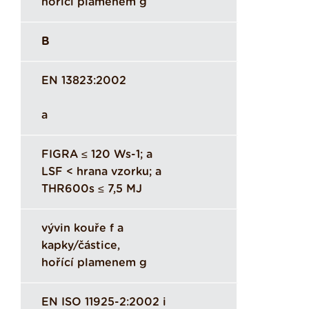
hořící plamenem g
B
EN 13823:2002
a
FIGRA ≤ 120 Ws-1; a
LSF < hrana vzorku; a
THR600s ≤ 7,5 MJ
vývin kouře f a
kapky/částice,
hořící plamenem g
EN ISO 11925-2:2002 i