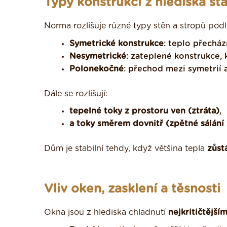
Typy konstrukcí z hlediska sta
Norma rozlišuje různé typy stěn a stropů podl
Symetrické konstrukce
: teplo přecház
Nesymetrické
: zateplené konstrukce, 
Polonekočné
: přechod mezi symetri
Dále se rozlišují:
tepelné toky z prostoru ven (ztráta)
,
a toky směrem dovnitř (zpětné sálání 
Dům je stabilní tehdy, když většina tepla
zůst
Vliv oken, zasklení a těsnosti
Okna jsou z hlediska chladnutí
nejkritičtějš