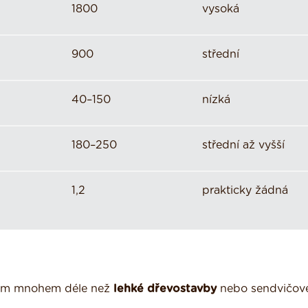
1800
vysoká
900
střední
40–150
nízká
180–250
střední až vyšší
1,2
prakticky žádná
plem mnohem déle než
lehké dřevostavby
nebo sendvičové