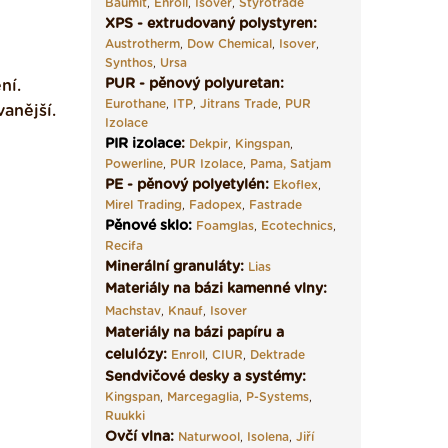
Baumit
,
Enroll
,
Isover
,
Styrotrade
XPS - extrudovaný polystyren:
Austrotherm
,
Dow Chemical
,
Isover
,
Synthos
,
Ursa
PUR - pěnový polyuretan:
ní.
Eurothane
,
ITP
,
Jitrans Trade
,
PUR
anější.
Izolace
PIR izolace
:
Dekpir
,
Kingspan
,
Powerline
,
PUR Izolace
,
Pama,
Satjam
PE - pěnový polyetylén:
Ekoflex
,
Mirel Trading
,
Fadopex
,
Fastrade
Pěnové sklo
:
Foamglas
,
Ecotechnics
,
Recifa
Minerální granuláty:
Lias
Materiály na bázi kamenné vlny:
Machstav
,
Knauf
,
Isover
Materiály na bázi papíru a
celulózy:
Enroll
,
CIUR
,
Dektrade
Sendvičové desky a systémy:
Kingspan
,
Marcegaglia
,
P-Systems
,
Ruukki
Ovčí vlna:
Naturwool
,
Isolena
,
Jiří