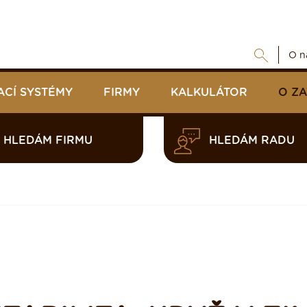
O n
ACÍ SYSTÉMY
FIRMY
KALKULÁTOR
O Z
HLEDÁM FIRMU
HLEDÁM RADU