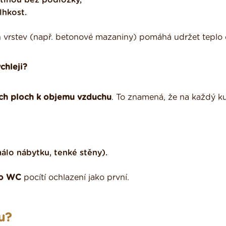
tinou bez podložky,
lhkost.
 vrstev (např. betonové mazaniny) pomáhá udržet teplo 
chleji?
ch ploch k objemu vzduchu
. To znamená, že na každý k
álo nábytku, tenké stěny).
bo WC
pocítí ochlazení jako první.
u?