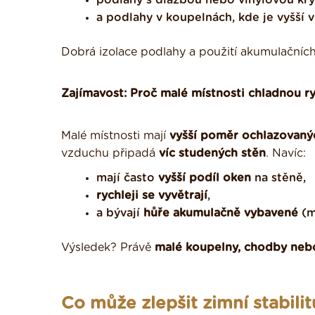
podlahy s dlažbou nebo vinylovou kry
a podlahy v koupelnách, kde je vyšší v
Dobrá izolace podlahy a použití akumulačních
Zajímavost: Proč malé místnosti chladnou ry
Malé místnosti mají
vyšší poměr ochlazovaný
vzduchu připadá
víc studených stěn
. Navíc:
mají často
vyšší podíl oken
na stěně,
rychleji se vyvětrají
,
a bývají
hůře akumulačně vybavené
(m
Výsledek? Právě
malé koupelny, chodby ne
Co může zlepšit zimní stabilit