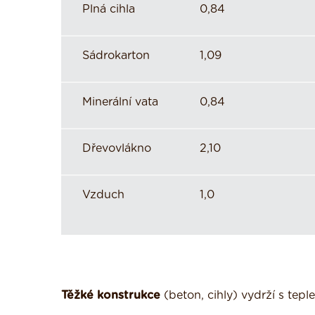
Plná cihla
0,84
Sádrokarton
1,09
Minerální vata
0,84
Dřevovlákno
2,10
Vzduch
1,0
Těžké konstrukce
(beton, cihly) vydrží s te