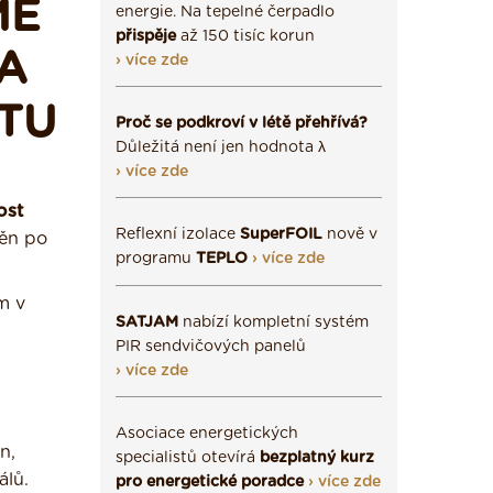
MĚ
energie. Na tepelné čerpadlo
přispěje
až 150 tisíc korun
 A
› více zde
TU
Proč se podkroví v létě přehřívá?
Důležitá není jen hodnota λ
› více zde
ost
Reflexní izolace
SuperFOIL
nově v
těn po
programu
TEPLO
› více zde
m v
SATJAM
nabízí kompletní systém
PIR sendvičových panelů
› více zde
Asociace energetických
n,
specialistů otevírá
bezplatný kurz
álů.
pro energetické poradce
› více zde