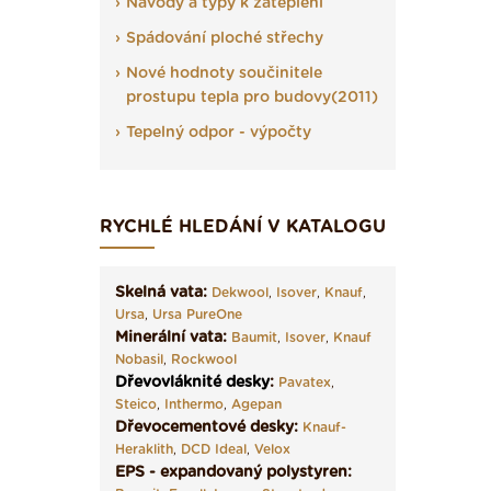
Návody a typy k zateplení
Spádování ploché střechy
Nové hodnoty součinitele
prostupu tepla pro budovy(2011)
Tepelný odpor - výpočty
RYCHLÉ HLEDÁNÍ V KATALOGU
Skelná vata:
Dekwool
,
Isover
,
Knauf
,
Ursa
,
Ursa PureOne
Minerální vata:
Baumit
,
Isover
,
Knauf
Nobasil
,
Rockwool
Dřevovláknité desky
:
Pavatex
,
Steico
,
Inthermo
,
Agepan
Dřevocementové desky:
Knauf-
Heraklith
,
DCD Ideal
,
Velox
EPS - expandovaný polystyren: