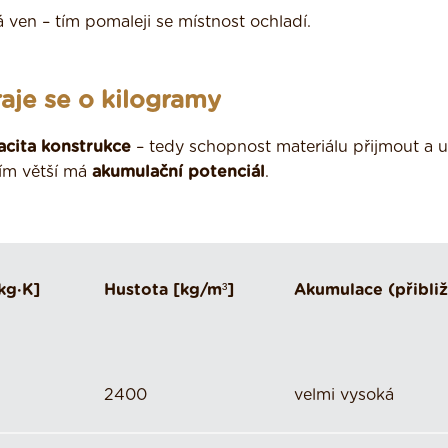
á ven – tím pomaleji se místnost ochladí.
raje se o kilogramy
acita konstrukce
– tedy schopnost materiálu přijmout a 
tím větší má
akumulační potenciál
.
kg·K]
Hustota [kg/m³]
Akumulace (přibli
2400
velmi vysoká