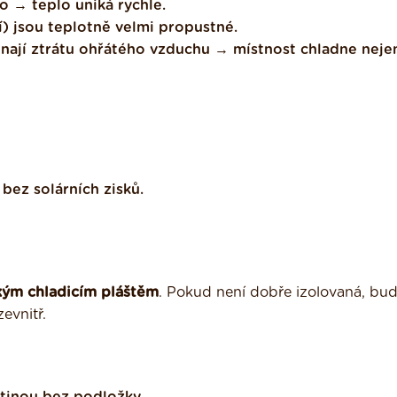
o → teplo uniká rychle.
) jsou teplotně velmi propustné.
ají ztrátu ohřátého vzduchu → místnost chladne neje
bez solárních zisků.
kým chladicím pláštěm
. Pokud není dobře izolovaná, bu
evnitř.