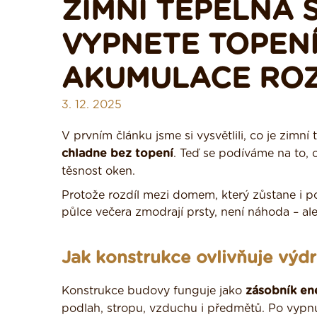
ZIMNÍ TEPELNÁ S
VYPNETE TOPENÍ
AKUMULACE RO
3. 12. 2025
V prvním článku jsme si vysvětlili, co je zimní 
chladne bez topení
. Teď se podíváme na to, 
těsnost oken.
Protože rozdíl mezi domem, který zůstane i p
půlce večera zmodrají prsty, není náhoda – a
Jak konstrukce ovlivňuje výdr
Konstrukce budovy funguje jako
zásobník en
podlah, stropu, vzduchu i předmětů. Po vypnut