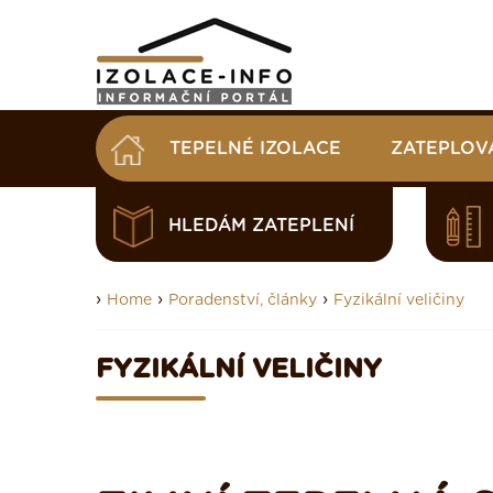
TEPELNÉ IZOLACE
ZATEPLOV
HLEDÁM ZATEPLENÍ
›
›
›
Home
Poradenství, články
Fyzikální veličiny
FYZIKÁLNÍ VELIČINY