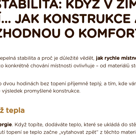
TABILITA: KDYŽ V ZI
... JAK KONSTRUKCE
ZHODNOU O KOMFOR
tepelná stabilita a proč je důležité vědět,
jak rychle místn
co konkrétně chování místnosti ovlivňuje – od materiálů s
o dvou hodinách bez topení příjemně teplý, a tím, kde vá
le výsledek promyšlené konstrukce.
ž tepla
ergie
. Když topíte, dodáváte teplo, které se ukládá do stě
í topení se teplo začne „vytahovat zpět“ z těchto materi