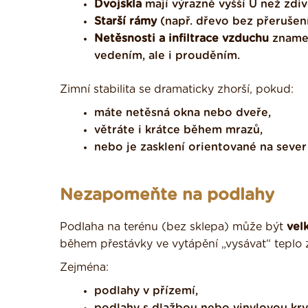
Dvojskla
mají výrazně vyšší U než zdiv
Starší rámy
(např. dřevo bez přerušení
Netěsnosti a infiltrace vzduchu
znamen
vedením, ale i prouděním.
Zimní stabilita se dramaticky zhorší, pokud:
máte netěsná okna nebo dveře,
větráte i krátce během mrazů,
nebo je zasklení orientované na sever 
Nezapomeňte na podlahy
Podlaha na terénu (bez sklepa) může být
vel
během přestávky ve vytápění „vysávat“ teplo z
Zejména:
podlahy v přízemí,