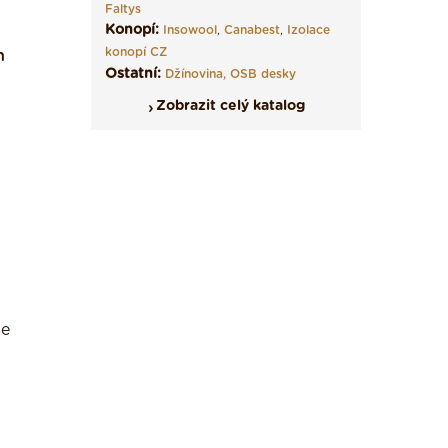
Faltys
Konopí:
Insowool
,
Canabest
,
Izolace
konopí CZ
n
Ostatní:
Džínovina,
OSB desky
Zobrazit celý katalog
de