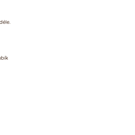
déle.
ubík