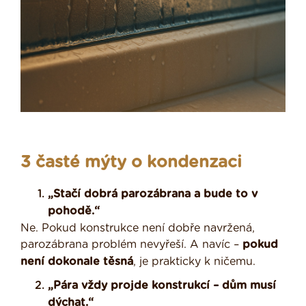
3 časté mýty o kondenzaci
„Stačí dobrá parozábrana a bude to v
pohodě.“
Ne. Pokud konstrukce není dobře navržená,
parozábrana problém nevyřeší. A navíc –
pokud
není dokonale těsná
, je prakticky k ničemu.
„Pára vždy projde konstrukcí – dům musí
dýchat.“