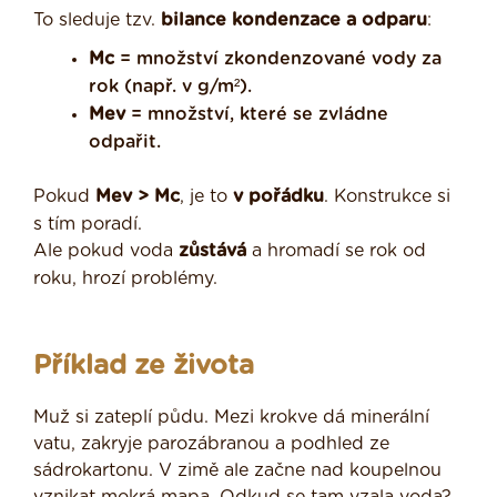
To sleduje tzv.
bilance kondenzace a odparu
:
Mc
= množství zkondenzované vody za
rok (např. v g/m²).
Mev
= množství, které se zvládne
odpařit.
Pokud
Mev > Mc
, je to
v pořádku
. Konstrukce si
s tím poradí.
Ale pokud voda
zůstává
a hromadí se rok od
roku, hrozí problémy.
Příklad ze života
Muž si zateplí půdu. Mezi krokve dá minerální
vatu, zakryje parozábranou a podhled ze
sádrokartonu. V zimě ale začne nad koupelnou
vznikat mokrá mapa. Odkud se tam vzala voda?