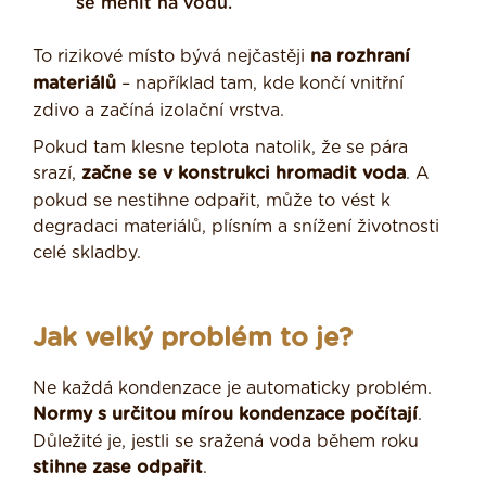
se měnit na vodu.
To rizikové místo bývá nejčastěji
na rozhraní
materiálů
– například tam, kde končí vnitřní
zdivo a začíná izolační vrstva.
Pokud tam klesne teplota natolik, že se pára
srazí,
začne se v konstrukci hromadit voda
. A
pokud se nestihne odpařit, může to vést k
degradaci materiálů, plísním a snížení životnosti
celé skladby.
Jak velký problém to je?
Ne každá kondenzace je automaticky problém.
Normy s určitou mírou kondenzace počítají
.
Důležité je, jestli se sražená voda během roku
stihne zase odpařit
.