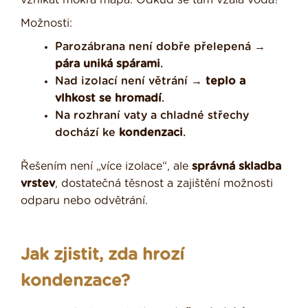
Možnosti:
Parozábrana není dobře přelepená →
pára uniká spárami
.
Nad izolací není větrání →
teplo a
vlhkost se hromadí
.
Na rozhraní vaty a chladné střechy
dochází ke
kondenzaci
.
Řešením není „více izolace“, ale
správná skladba
vrstev
, dostatečná těsnost a zajištění možnosti
odparu nebo odvětrání.
Jak zjistit, zda hrozí
kondenzace?