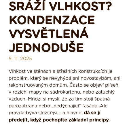
SRÁŽÍ VLHKOST?
KONDENZACE
VYSVĚTLENÁ
JEDNODUŠE
5. 11. 2025
Vlhkost ve stěnách a střešních konstrukcích je
problém, který se nevyhýbá ani novostavbám, ani
rekonstruovaným domům. Často se objeví plíseň
v rozích, mapy na sádrokartonu, nebo zatuchlý
vzduch. Mnozí si myslí, že za tím stojí špatná
parozábrana nebo „nedýchající“ fasáda. Ale
pravda bývá složitější – a hlavně:
dá se jí
předejít, když pochopíte základní principy
.