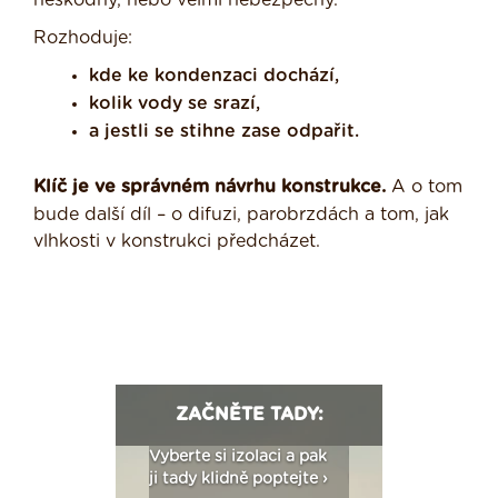
neškodný, nebo velmi nebezpečný.
Rozhoduje:
kde ke kondenzaci dochází,
kolik vody se srazí,
a jestli se stihne zase odpařit.
Klíč je ve správném návrhu konstrukce.
A o tom
bude další díl – o difuzi, parobrzdách a tom, jak
vlhkosti v konstrukci předcházet.
ZAČNĚTE TADY:
: Fasády ETICS a
Vyberte si izolaci a pak
Vytvořte si vizualiz
dstatné v kostce ›
ji tady klidně poptejte ›
fasády ›