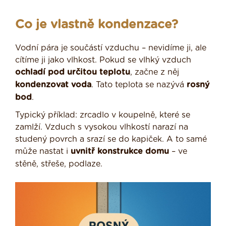
Co je vlastně kondenzace?
Vodní pára je součástí vzduchu – nevidíme ji, ale
cítíme ji jako vlhkost. Pokud se vlhký vzduch
ochladí pod určitou teplotu
, začne z něj
kondenzovat voda
. Tato teplota se nazývá
rosný
bod
.
Typický příklad: zrcadlo v koupelně, které se
zamlží. Vzduch s vysokou vlhkostí narazí na
studený povrch a srazí se do kapiček. A to samé
může nastat i
uvnitř konstrukce domu
– ve
stěně, střeše, podlaze.