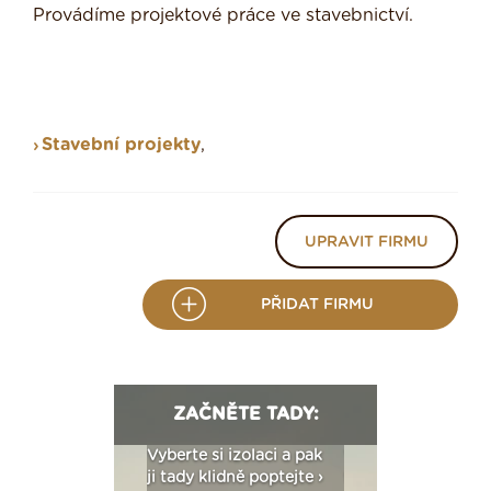
Provádíme projektové práce ve stavebnictví.
Stavební projekty
,
UPRAVIT FIRMU
PŘIDAT FIRMU
ZAČNĚTE TADY:
: Fasády ETICS a
Vyberte si izolaci a pak
Vytvořte si vizualiz
dstatné v kostce ›
ji tady klidně poptejte ›
fasády ›