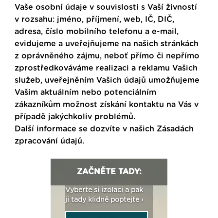
Vaše osobní údaje v souvislosti s Vaší živností
v rozsahu: jméno, příjmení, web, IČ, DIČ,
adresa, číslo mobilního telefonu a e-mail,
evidujeme a uveřejňujeme na našich stránkách
z oprávněného zájmu, neboť přímo či nepřímo
zprostředkováváme realizaci a reklamu Vašich
služeb, uveřejněním Vašich údajů umožňujeme
Vašim aktuálním nebo potenciálním
zákazníkům možnost získání kontaktu na Vás v
případě jakýchkoliv problémů.
Další informace se dozvíte v našich
Zásadách
zpracování údajů
.
ZAČNĚTE TADY:
: Fasády ETICS a
Vyberte si izolaci a pak
Vytvořte si vizualiz
dstatné v kostce ›
ji tady klidně poptejte ›
fasády ›