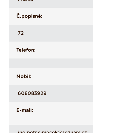
Č.popisné:
72
Telefon:
Mobil:
608083929
E-mail:
ing.petr.simecek@seznam.cz