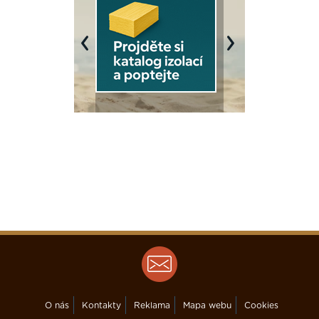
Previous
Next
O nás
Kontakty
Reklama
Mapa webu
Cookies