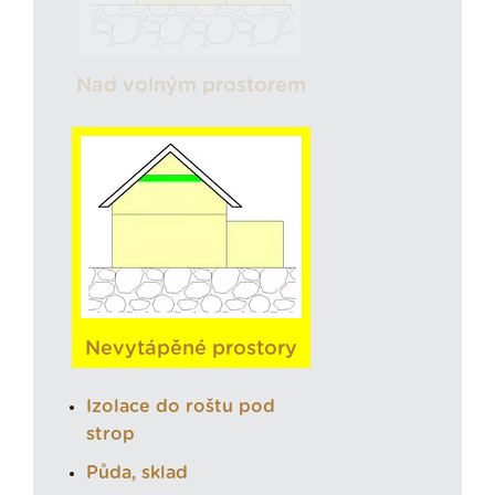
Nad volným prostorem
Nevytápěné prostory
Izolace do roštu pod
strop
Půda, sklad