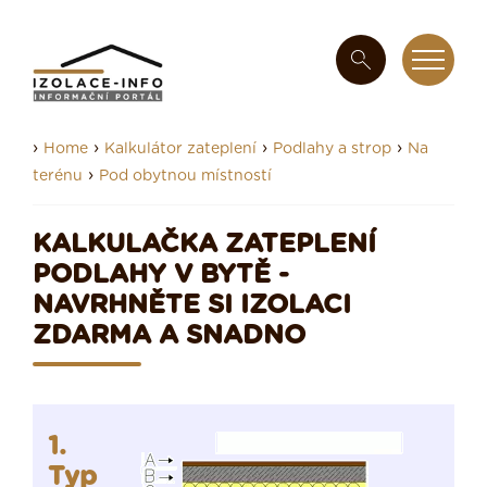
›
›
›
›
Home
Kalkulátor zateplení
Podlahy a strop
Na
›
terénu
Pod obytnou místností
KALKULAČKA ZATEPLENÍ
PODLAHY V BYTĚ -
NAVRHNĚTE SI IZOLACI
ZDARMA A SNADNO
1.
Typ