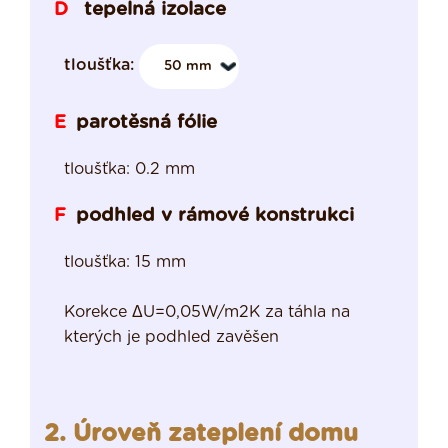
tepelná izolace
D
tloušťka:
parotěsná fólie
E
tloušťka: 0.2 mm
podhled v rámové konstrukci
F
tloušťka: 15 mm
Korekce ΔU=0,05W/m2K za táhla na
kterých je podhled zavěšen
2. Úroveň zateplení domu