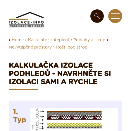
›
›
›
›
Home
Kalkulátor zateplení
Podlahy a strop
›
Nevytápěné prostory
Rošt, pod strop
KALKULAČKA IZOLACE
PODHLEDŮ - NAVRHNĚTE SI
IZOLACI SAMI A RYCHLE
1.
Typ