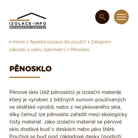
›
›
›
Home
Tepelné izolace dle použití
Zateplení
›
základů a soklu (perimetr)
Pěnosklo
PĚNOSKLO
Pěnové sklo (též pěnosklo) je izolační materiál,
který je vyroben z běžných surovin používaných
ve sklářské výrobě, nebo z recyklovaného skla,
díky čemuž lze pěnosklo zařadit mezi ekologicky
čistý materiál. Jako izolační materiál se pěnové
sklo dodává buď v deskách nebo jako štěrk.
Používá se buď pod základové desky (podloží