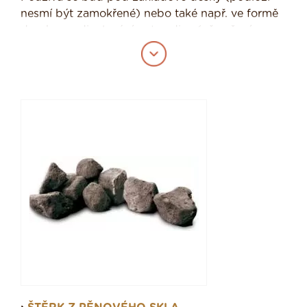
nesmí být zamokřené) nebo také např. ve formě
desek na odizolování paty zdiva (přerušení
tepelného mostu).
Pěnové sklo jako izolační materiál má díky
uzavřeným skleněným dutinám velmi dobré
tepelněizolační vlastnosti. Hodnota součinitele
prostupu tepla se pohybuje okolo 0,038 až 0,06
W/m*K v závislosti na typu. Hodnoty jsou tedy
srovnatelné s běžnými tepelněizolačními
materiály, ale v porovnání s dalšími přidanými
vlastnostmi je pěnové sklo na špičce izolačních
materiálů.
Pěnové sklo je:
- nehořlavé, vodotěsnosné a parotěsné,
- je velmi obtížně stlačitelné, rozměrové stálé,
- libovolně zpracovatelné běžnou ruční pilou do