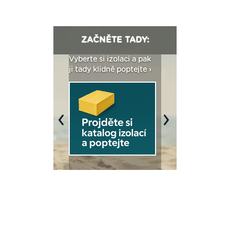
ZAČNĚTE TADY:
: Fasády ETICS a
Vyberte si izolaci a pak
Vytvořte si vizualiz
dstatné v kostce ›
ji tady klidně poptejte ›
fasády ›
Previous
Next