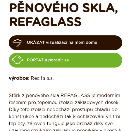
PĚNOVÉHO SKLA,
REFAGLASS
UKÁZAT vizualizaci na mém domě
POPTAT a poradit se
výrobce:
Recifa a.s.
Štěrk z pěnového skla REFAGLASS je moderním
řešením pro tepelnou izolaci základových desek.
Díky této izolaci nedochází prostupu chladu do
konstrukce a nedochází tak k ochlazování vnitřní
teploty, zároveň funguje jako drenáž díky své
uzavřené struktuře zabraňuje pronikání vlhkosti k