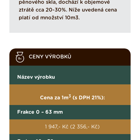
pěnového skla, dochází k objemové
ztrátě cca 20-30%. Níže uvedená cena
platí od množství 10m3.
CENY VÝROBKŮ
Název výrobku
3
Cena za 1m
(s DPH 21%):
Frakce 0 – 63 mm
1 947,- Kč (2 356,- Kč)