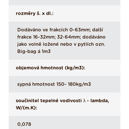
rozměry š. x dl.:
Dodáváno ve frakcích 0-63mm; další
frakce 16-32mm; 32-64mm; dodáváno
jako volně ložené nebo v pytlích ozn.
Big-bag á 1m3
objemová hmotnost (kg/m3):
sypná hmotnost 150- 180kg/m3
součinitel tepelné vodivosti λ - lambda,
W/(m.K):
0,078