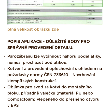
plná velikost obrázku zde
POPIS APLIKACE - DŮLEŽITÉ BODY PRO
SPRÁVNÉ PROVEDENÍ DETAILU:
Parozábranu lze vytáhnout nahoru podél atiky,
nemusí procházet pod atikou.
Kotvení a provedení oplechování s ohledem na
požadavky normy ČSN 733610 - Navrhování
klempířských konstrukcí.
Objímka pro svod se kotví do montážního
bloku, případně válečku (materiál PU nebo
Compacfoam) vlepeného do přesného otvoru
v EPS