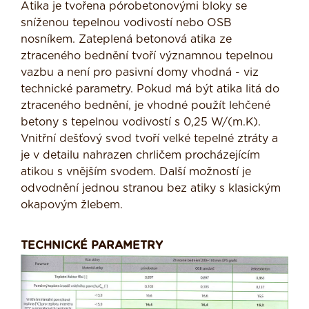
Atika je tvořena pórobetonovými bloky se
sníženou tepelnou vodivostí nebo OSB
nosníkem. Zateplená betonová atika ze
ztraceného bednění tvoří významnou tepelnou
vazbu a není pro pasivní domy vhodná - viz
technické parametry. Pokud má být atika litá do
ztraceného bednění, je vhodné použít lehčené
betony s tepelnou vodivostí s 0,25 W/(m.K).
Vnitřní dešťový svod tvoří velké tepelné ztráty a
je v detailu nahrazen chrličem procházejícím
atikou s vnějším svodem. Další možností je
odvodnění jednou stranou bez atiky s klasickým
okapovým žlebem.
TECHNICKÉ PARAMETRY