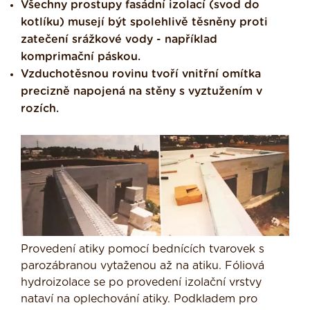
Všechny prostupy fasádní izolací (svod do
kotlíku) musejí být spolehlivě těsněny proti
zatečení srážkové vody - například
komprimační páskou.
Vzduchotěsnou rovinu tvoří vnitřní omítka
precizně napojená na stěny s vyztužením v
rozích.
Provedení atiky pomocí bednících tvarovek s
parozábranou vytaženou až na atiku. Fóliová
hydroizolace se po provedení izolační vrstvy
nataví na oplechování atiky. Podkladem pro