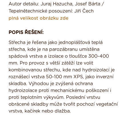
Autor detailu: Juraj Hazucha, Josef Bárta /
Tepelnětechnické posouzení: Jiří Čech
plná velikost obrázku zde
POPIS ŘEŠENÍ:
Střecha je řešena jako jednoplášťová teplá
střecha, kde je na parozábranu umístěna
spádová vrstva a izolace o tloušťce 300-400
mm. Pro provoz s větší zátěží lze volit
kombinovanou střechu, kde nad hydroizolací je
roznášecí vrstva 50-100 mm XPS, jako inverzní
skladba. Výhodou je zvýšená ochrana
hydroizolace proti mechanickému poškození i
proti teplotním výkyvům. Poslední vrstvu
obrácené skladby může tvořit pochozí vegetační
vrstva, kačírek nebo dlažba.