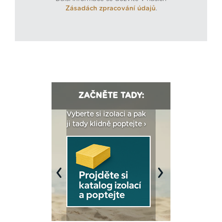
Zásadách zpracování údajů
.
ZAČNĚTE TADY:
: Fasády ETICS a
Vyberte si izolaci a pak
Vytvořte si vizualiz
dstatné v kostce ›
ji tady klidně poptejte ›
fasády ›
Previous
Next