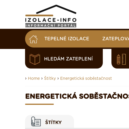
TEPELNÉ IZOLACE
ZATEPLOV
HLEDÁM ZATEPLENÍ
›
›
›
Home
Štítky
Energetická soběstačnost
ENERGETICKÁ SOBĚSTAČNO
ŠTÍTKY