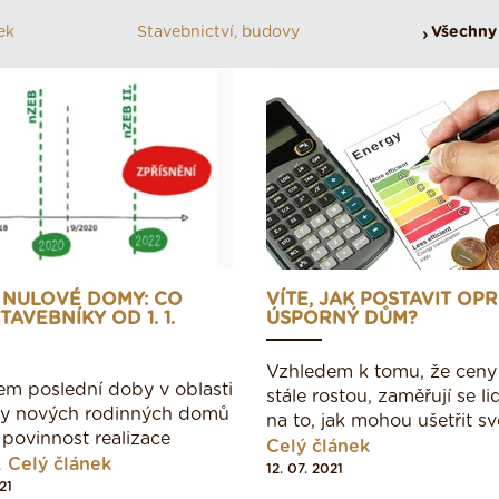
ek
Stavebnictví, budovy
Všechny 
 NULOVÉ DOMY: CO
VÍTE, JAK POSTAVIT OP
TAVEBNÍKY OD 1. 1.
ÚSPORNÝ DŮM?
Vzhledem k tomu, že ceny 
em poslední doby v oblasti
stále rostou, zaměřují se li
by nových rodinných domů
na to, jak mohou ušetřit s
a povinnost realizace
Celý článek
…
Celý článek
12. 07. 2021
21