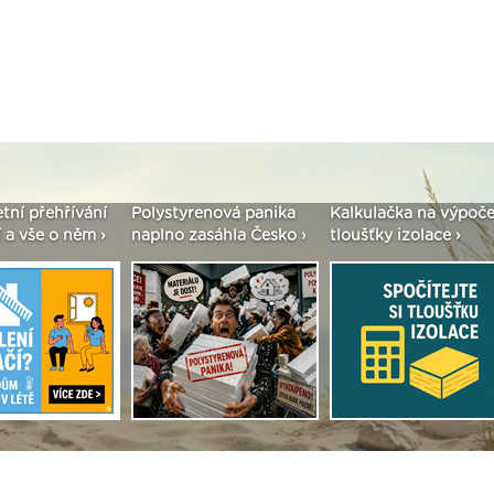
etní přehřívání
Polystyrenová panika
Kalkulačka na výpoče
 a vše o něm ›
naplno zasáhla Česko ›
tloušťky izolace ›