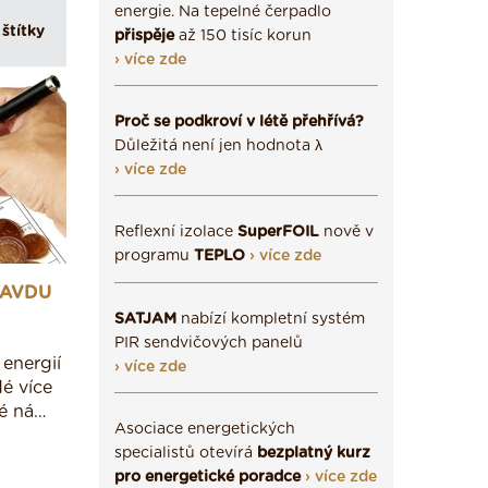
energie. Na tepelné čerpadlo
štítky
přispěje
až 150 tisíc korun
› více zde
Proč se podkroví v létě přehřívá?
Důležitá není jen hodnota λ
› více zde
Reflexní izolace
SuperFOIL
nově v
programu
TEPLO
› více zde
RAVDU
SATJAM
nabízí kompletní systém
PIR sendvičových panelů
energií
› více zde
dé více
vé ná…
Asociace energetických
specialistů otevírá
bezplatný kurz
pro energetické poradce
› více zde