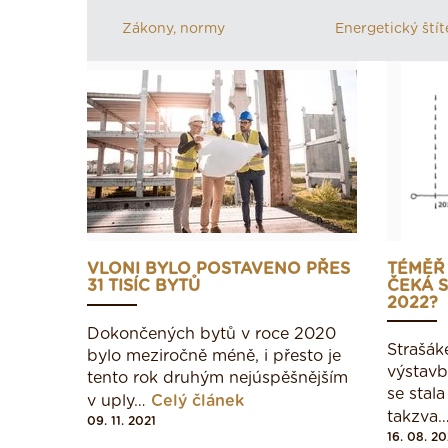
Zákony, normy
Energetický štít
VLONI BYLO POSTAVENO PŘES
TÉMĚŘ
31 TISÍC BYTŮ
ČEKÁ S
2022?
Dokončených bytů v roce 2020
Strašák
bylo meziročně méně, i přesto je
výstav
tento rok druhým nejúspěšnějším
se stal
v uply…
Celý článek
takzva
09. 11. 2021
16. 08. 20