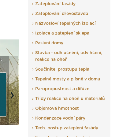
Zateplování fasády
Zateplování dřevostaveb
Názvosloví tepelných izolací
Izolace a zateplení sklepa
Pasivní domy
Stavba - odhlučnění, odvlhčení,
t
Seriál: Fasády ETICS a
Vyberte si izolaci a pak
Vytvořte
reakce na oheň
vše podstatné v kostce ›
ji tady klidně poptejte ›
fasády ›
Součinitel prostupu tepla
Tepelné mosty a plísně v domu
Paropropustnost a difúze
Next
Třídy reakce na oheň u materiálů
Objemová hmotnost
Kondenzace vodní páry
Tech. postup zateplení fasády