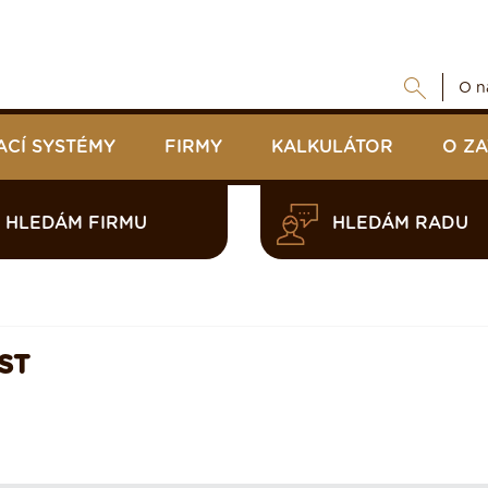
O n
ACÍ SYSTÉMY
FIRMY
KALKULÁTOR
O Z
HLEDÁM FIRMU
HLEDÁM RADU
ST