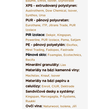
Baumit
,
Enroll
,
Isover
,
Styrotrade
XPS - extrudovaný polystyren:
Austrotherm
,
Dow Chemical
,
Isover
,
Synthos
,
Ursa
PUR - pěnový polyuretan:
Eurothane
,
ITP
,
Jitrans Trade
,
PUR
Izolace
PIR izolace
:
Dekpir
,
Kingspan
,
Powerline
,
PUR Izolace
,
Pama,
Satjam
PE - pěnový polyetylén:
Ekoflex
,
Mirel Trading
,
Fadopex
,
Fastrade
Pěnové sklo
:
Foamglas
,
Ecotechnics
,
Recifa
Minerální granuláty:
Lias
Materiály na bázi kamenné vlny:
Machstav
,
Knauf
,
Isover
Materiály na bázi papíru a
celulózy:
Enroll
,
CIUR
,
Dektrade
Sendvičové desky a systémy:
Kingspan
,
Marcegaglia
,
P-Systems
,
Ruukki
Ovčí vlna:
Naturwool
,
Isolena
,
Jiří