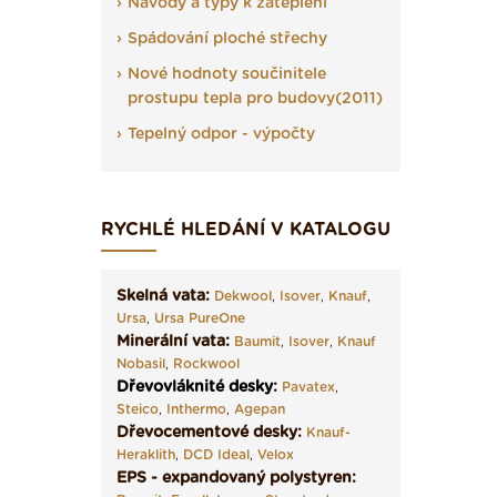
Návody a typy k zateplení
Spádování ploché střechy
Nové hodnoty součinitele
prostupu tepla pro budovy(2011)
Tepelný odpor - výpočty
RYCHLÉ HLEDÁNÍ V KATALOGU
Skelná vata:
Dekwool
,
Isover
,
Knauf
,
Ursa
,
Ursa PureOne
Minerální vata:
Baumit
,
Isover
,
Knauf
Nobasil
,
Rockwool
Dřevovláknité desky
:
Pavatex
,
Steico
,
Inthermo
,
Agepan
Dřevocementové desky:
Knauf-
Heraklith
,
DCD Ideal
,
Velox
EPS - expandovaný polystyren: