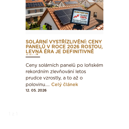
SOLÁRNÍ VYSTŘÍZLIVĚNÍ: CENY
PANELŮ V ROCE 2026 ROSTOU,
LEVNÁ ÉRA JE DEFINITIVNĚ
PRYČ
Ceny solárních panelů po loňském
rekordním zlevňování letos
prudce vzrostly, a to až o
polovinu.…
Celý článek
12. 05. 2026
1 z 1