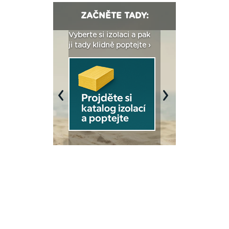
ZAČNĚTE TADY:
: Fasády ETICS a
Vyberte si izolaci a pak
Vytvořte si vizualiz
dstatné v kostce ›
ji tady klidně poptejte ›
fasády ›
Previous
Next