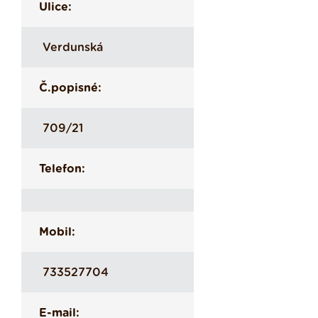
Ulice:
Verdunská
Č.popisné:
709/21
Telefon:
Mobil:
733527704
E-mail: