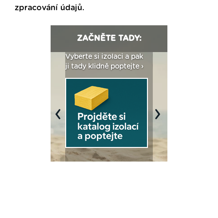
zpracování údajů
.
ZAČNĚTE TADY:
: Fasády ETICS a
Vyberte si izolaci a pak
Vytvořte si vizualiz
dstatné v kostce ›
ji tady klidně poptejte ›
fasády ›
Previous
Next