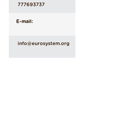
777693737
E-mail:
info@eurosystem.org