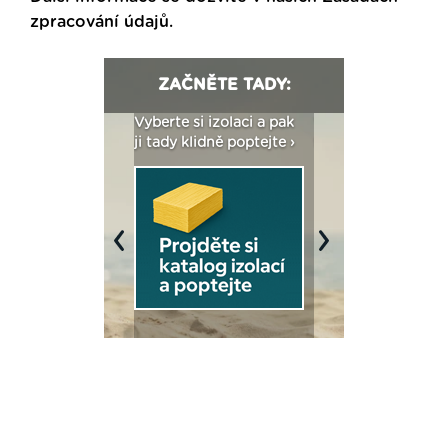
zpracování údajů
.
ZAČNĚTE TADY:
: Fasády ETICS a
Vyberte si izolaci a pak
Vytvořte si vizualiz
dstatné v kostce ›
ji tady klidně poptejte ›
fasády ›
Previous
Next