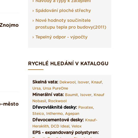
Návody a typy k zateplení
Spádování ploché střechy
Nové hodnoty součinitele
Znojmo
prostupu tepla pro budovy(2011)
Tepelný odpor - výpočty
RYCHLÉ HLEDÁNÍ V KATALOGU
Skelná vata:
Dekwool
,
Isover
,
Knauf
,
Ursa
,
Ursa PureOne
Minerální vata:
Baumit
,
Isover
,
Knauf
Nobasil
,
Rockwool
o-město
Dřevovláknité desky
:
Pavatex
,
Steico
,
Inthermo
,
Agepan
Dřevocementové desky:
Knauf-
Heraklith
,
DCD Ideal
,
Velox
EPS - expandovaný polystyren: