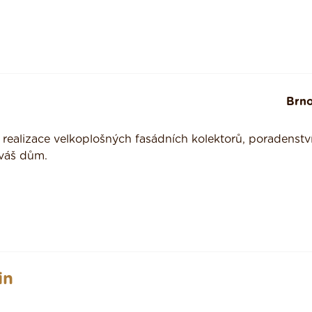
Brn
realizace velkoplošných fasádních kolektorů, poradenství
 váš dům.
in