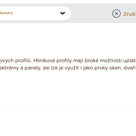
Zrušit
kových profilů. Hliníkové profily mají široké možnosti upla
ktrárny a panely, ale lze je využít i jako prvky oken, dveř