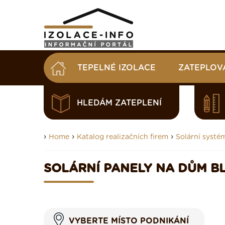
TEPELNÉ IZOLACE
ZATEPLOV
HLEDÁM ZATEPLENÍ
›
›
›
Home
Katalog realizačních firem
Solární systé
SOLÁRNÍ PANELY NA DŮM B
VYBERTE MÍSTO PODNIKÁNÍ