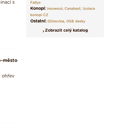
inací s
Faltys
Konopí:
Insowool
,
Canabest
,
Izolace
konopí CZ
Ostatní:
Džínovina,
OSB desky
Zobrazit celý katalog
o-město
, ohřev