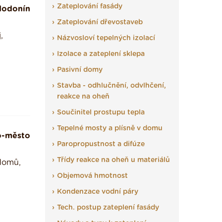
Zateplování fasády
Hodonín
Zateplování dřevostaveb
,
Názvosloví tepelných izolací
Izolace a zateplení sklepa
Pasivní domy
Stavba - odhlučnění, odvlhčení,
reakce na oheň
Součinitel prostupu tepla
Tepelné mosty a plísně v domu
o-město
Paropropustnost a difúze
Třídy reakce na oheň u materiálů
 domů,
Objemová hmotnost
Kondenzace vodní páry
Tech. postup zateplení fasády