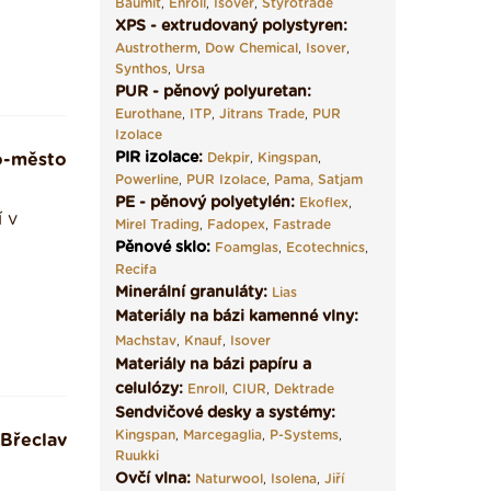
Baumit
,
Enroll
,
Isover
,
Styrotrade
XPS - extrudovaný polystyren:
Austrotherm
,
Dow Chemical
,
Isover
,
Synthos
,
Ursa
PUR - pěnový polyuretan:
Eurothane
,
ITP
,
Jitrans Trade
,
PUR
Izolace
PIR izolace
:
o-město
Dekpir
,
Kingspan
,
Powerline
,
PUR Izolace
,
Pama,
Satjam
PE - pěnový polyetylén:
Ekoflex
,
 v
Mirel Trading
,
Fadopex
,
Fastrade
Pěnové sklo
:
Foamglas
,
Ecotechnics
,
Recifa
Minerální granuláty:
Lias
Materiály na bázi kamenné vlny:
Machstav
,
Knauf
,
Isover
Materiály na bázi papíru a
celulózy:
Enroll
,
CIUR
,
Dektrade
Sendvičové desky a systémy:
Kingspan
,
Marcegaglia
,
P-Systems
,
Břeclav
Ruukki
Ovčí vlna:
Naturwool
,
Isolena
,
Jiří