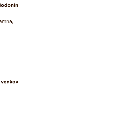
Hodonín
kamna,
-venkov