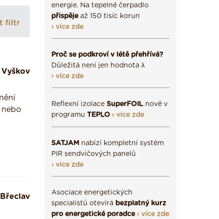
energie. Na tepelné čerpadlo
přispěje
až 150 tisíc korun
 filtr
› více zde
Proč se podkroví v létě přehřívá?
Důležitá není jen hodnota λ
Vyškov
› více zde
tnění
Reflexní izolace
SuperFOIL
nově v
í nebo
programu
TEPLO
› více zde
SATJAM
nabízí kompletní systém
PIR sendvičových panelů
› více zde
Asociace energetických
Břeclav
specialistů otevírá
bezplatný kurz
pro energetické poradce
› více zde