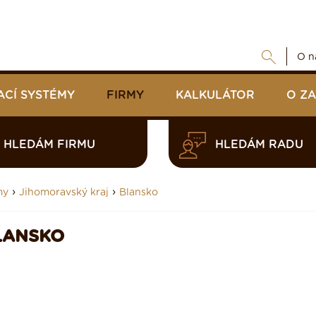
O n
ACÍ SYSTÉMY
FIRMY
KALKULÁTOR
O Z
HLEDÁM FIRMU
HLEDÁM RADU
›
›
my
Jihomoravský kraj
Blansko
LANSKO