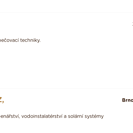
pečovací techniky.
Z,
Brn
enářství, vodoinstalatérství a solární systémy