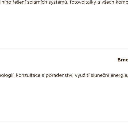
lního řešení solárních systémů, fotovoltaiky a všech komb
Brn
logií, konzultace a poradenství, využití sluneční energie