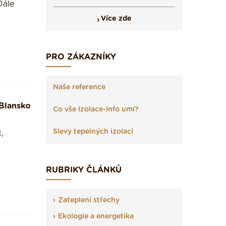
Dále
Více zde
PRO ZÁKAZNÍKY
Naše reference
Blansko
Co vše Izolace-Info umí?
Slevy tepelných izolací
,
RUBRIKY ČLÁNKŮ
Zateplení střechy
Ekologie a energetika