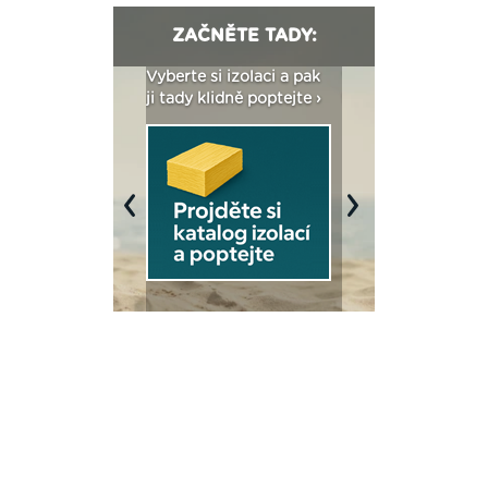
ZAČNĚTE TADY:
: Fasády ETICS a
Vyberte si izolaci a pak
Vytvořte si vizualiz
dstatné v kostce ›
ji tady klidně poptejte ›
fasády ›
Previous
Next