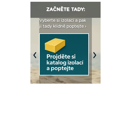
ZAČNĚTE TADY:
: Fasády ETICS a
Vyberte si izolaci a pak
Vytvořte si vizualiz
dstatné v kostce ›
ji tady klidně poptejte ›
fasády ›
Previous
Next