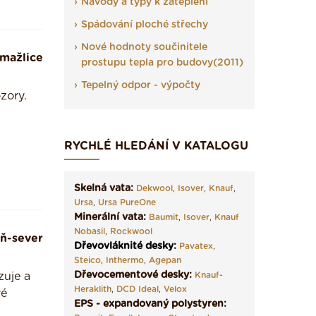
Návody a typy k zateplení
Spádování ploché střechy
Nové hodnoty součinitele
mažlice
prostupu tepla pro budovy(2011)
Tepelný odpor - výpočty
zory.
RYCHLÉ HLEDÁNÍ V KATALOGU
Skelná vata:
Dekwool
,
Isover
,
Knauf
,
Ursa
,
Ursa PureOne
Minerální vata:
Baumit
,
Isover
,
Knauf
Nobasil
,
Rockwool
ň-sever
Dřevovláknité desky
:
Pavatex
,
Steico
,
Inthermo
,
Agepan
Dřevocementové desky:
zuje a
Knauf-
Heraklith
,
DCD Ideal
,
Velox
vé
EPS - expandovaný polystyren: