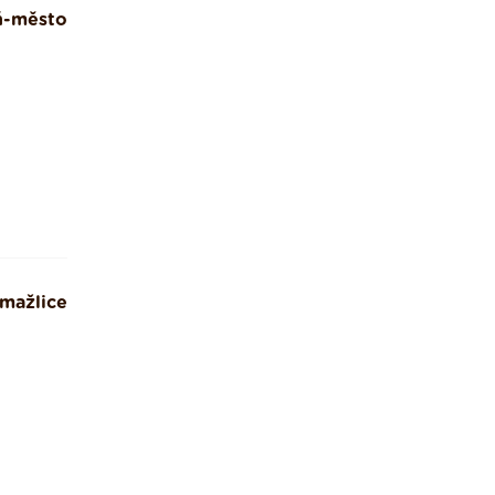
ň-město
mažlice