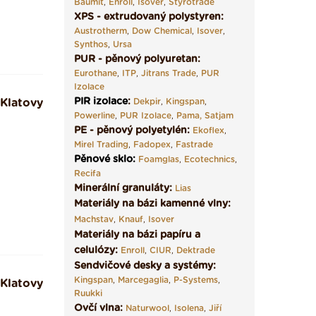
Baumit
,
Enroll
,
Isover
,
Styrotrade
XPS - extrudovaný polystyren:
Austrotherm
,
Dow Chemical
,
Isover
,
Synthos
,
Ursa
PUR - pěnový polyuretan:
Eurothane
,
ITP
,
Jitrans Trade
,
PUR
Izolace
PIR izolace
:
Klatovy
Dekpir
,
Kingspan
,
Powerline
,
PUR Izolace
,
Pama,
Satjam
PE - pěnový polyetylén:
Ekoflex
,
Mirel Trading
,
Fadopex
,
Fastrade
Pěnové sklo
:
Foamglas
,
Ecotechnics
,
Recifa
Minerální granuláty:
Lias
Materiály na bázi kamenné vlny:
Machstav
,
Knauf
,
Isover
Materiály na bázi papíru a
celulózy:
Enroll
,
CIUR
,
Dektrade
Sendvičové desky a systémy:
Kingspan
,
Marcegaglia
,
P-Systems
,
Klatovy
Ruukki
Ovčí vlna:
Naturwool
,
Isolena
,
Jiří