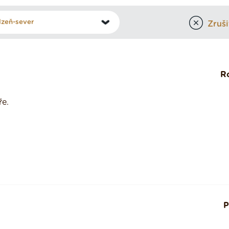
Zrušit
R
ře.
P