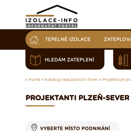
TEPELNÉ IZOLACE
ZATEPLOV
HLEDÁM ZATEPLENÍ
›
›
›
Home
Katalog realizačních firem
Projektové pr
PROJEKTANTI PLZEŇ-SEVER
VYBERTE MÍSTO PODNIKÁNÍ