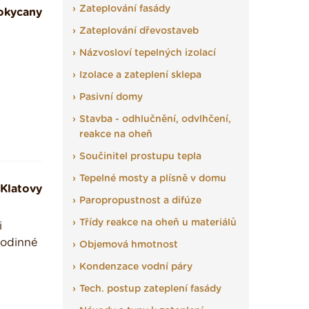
Zateplování fasády
okycany
Zateplování dřevostaveb
Názvosloví tepelných izolací
Izolace a zateplení sklepa
Pasivní domy
Stavba - odhlučnění, odvlhčení,
reakce na oheň
Součinitel prostupu tepla
Tepelné mosty a plísně v domu
Klatovy
Paropropustnost a difúze
Třídy reakce na oheň u materiálů
i
 rodinné
Objemová hmotnost
Kondenzace vodní páry
Tech. postup zateplení fasády