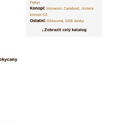
Faltys
Konopí:
Insowool
,
Canabest
,
Izolace
konopí CZ
Ostatní:
Džínovina,
OSB desky
Zobrazit celý katalog
okycany