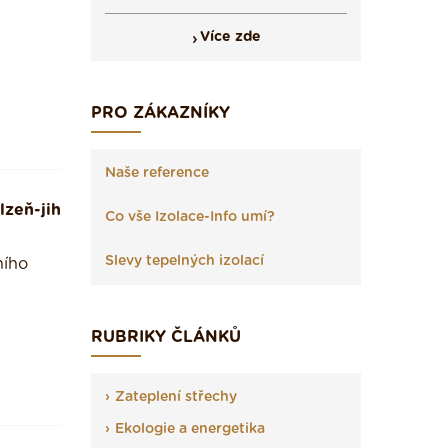
Více zde
PRO ZÁKAZNÍKY
Naše reference
lzeň-jih
Co vše Izolace-Info umí?
Slevy tepelných izolací
ního
RUBRIKY ČLÁNKŮ
Zateplení střechy
Ekologie a energetika