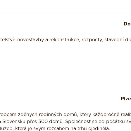
Do
elství- novostavby a rekonstrukce, rozpočty, stavební do
Plze
robcem zděných rodinných domů, který každoročně reali
a Slovensku přes 300 domů. Společnost se od počátku s
služeb, která je svým rozsahem na trhu ojedinělá.