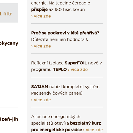
energie. Na tepelné čerpadlo
přispěje
až 150 tisíc korun
 filtr
› více zde
Proč se podkroví v létě přehřívá?
Důležitá není jen hodnota λ
okycany
› více zde
Reflexní izolace
SuperFOIL
nově v
programu
TEPLO
› více zde
SATJAM
nabízí kompletní systém
PIR sendvičových panelů
› více zde
Asociace energetických
lzeň-jih
specialistů otevírá
bezplatný kurz
pro energetické poradce
› více zde