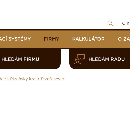
O n
ACÍ SYSTÉMY
FIRMY
KALKULÁTOR
O Z
HLEDÁM FIRMU
HLEDÁM RADU
›
›
áce
Plzeňský kraj
Plzeň-sever