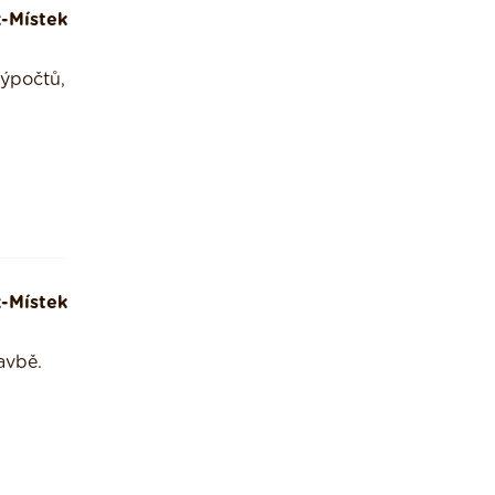
-Místek
výpočtů,
-Místek
avbě.