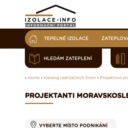
TEPELNÉ IZOLACE
ZATEPLOV
HLEDÁM ZATEPLENÍ
›
›
›
Home
Katalog realizačních firem
Projektové pr
PROJEKTANTI MORAVSKOSL
VYBERTE MÍSTO PODNIKÁNÍ