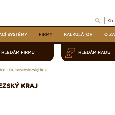
O n
ACÍ SYSTÉMY
FIRMY
KALKULÁTOR
O Z
HLEDÁM FIRMU
HLEDÁM RADU
›
áce
Moravskoslezský kraj
EZSKÝ KRAJ