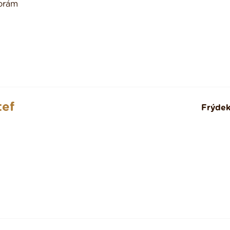
porám
tef
Frýdek