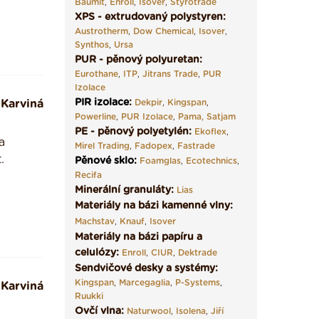
Baumit
,
Enroll
,
Isover
,
Styrotrade
XPS - extrudovaný polystyren:
Austrotherm
,
Dow Chemical
,
Isover
,
Synthos
,
Ursa
PUR - pěnový polyuretan:
Eurothane
,
ITP
,
Jitrans Trade
,
PUR
Izolace
PIR izolace
:
Karviná
Dekpir
,
Kingspan
,
Powerline
,
PUR Izolace
,
Pama,
Satjam
PE - pěnový polyetylén:
Ekoflex
,
a
Mirel Trading
,
Fadopex
,
Fastrade
.
Pěnové sklo
:
Foamglas
,
Ecotechnics
,
Recifa
Minerální granuláty:
Lias
Materiály na bázi kamenné vlny:
Machstav
,
Knauf
,
Isover
Materiály na bázi papíru a
celulózy:
Enroll
,
CIUR
,
Dektrade
Sendvičové desky a systémy:
Kingspan
,
Marcegaglia
,
P-Systems
,
Karviná
Ruukki
Ovčí vlna:
Naturwool
,
Isolena
,
Jiří