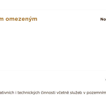
ním omezeným
No
rativních i technických činnosti včetně služeb v pozemní