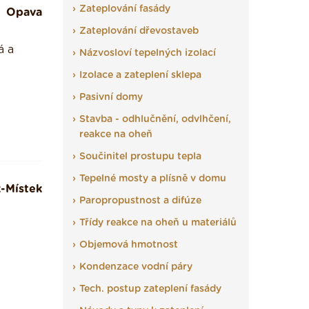
Zateplování fasády
Opava
Zateplování dřevostaveb
á a
Názvosloví tepelných izolací
Izolace a zateplení sklepa
Pasivní domy
Stavba - odhlučnění, odvlhčení,
reakce na oheň
Součinitel prostupu tepla
Tepelné mosty a plísně v domu
-Místek
Paropropustnost a difúze
Třídy reakce na oheň u materiálů
Objemová hmotnost
Kondenzace vodní páry
Tech. postup zateplení fasády