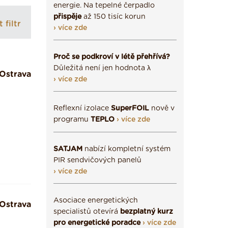
energie. Na tepelné čerpadlo
přispěje
až 150 tisíc korun
 filtr
› více zde
Proč se podkroví v létě přehřívá?
Důležitá není jen hodnota λ
Ostrava
› více zde
Reflexní izolace
SuperFOIL
nově v
programu
TEPLO
› více zde
SATJAM
nabízí kompletní systém
PIR sendvičových panelů
› více zde
Asociace energetických
Ostrava
specialistů otevírá
bezplatný kurz
pro energetické poradce
› více zde