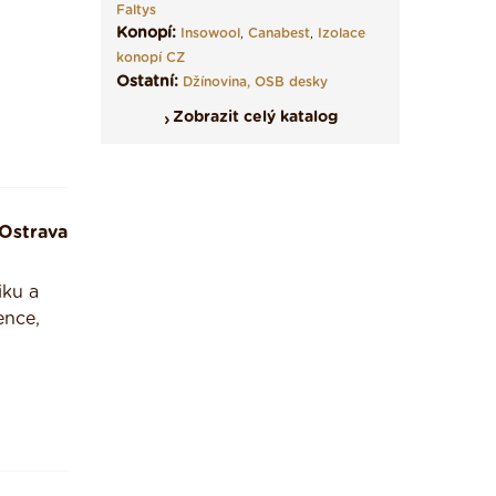
Faltys
Konopí:
Insowool
,
Canabest
,
Izolace
konopí CZ
Ostatní:
Džínovina,
OSB desky
Zobrazit celý katalog
Ostrava
iku a
ence,