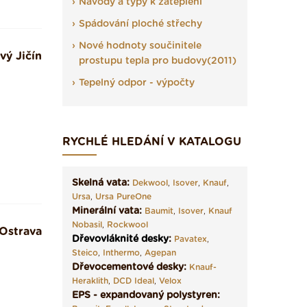
Návody a typy k zateplení
Spádování ploché střechy
Nové hodnoty součinitele
vý Jičín
prostupu tepla pro budovy(2011)
Tepelný odpor - výpočty
RYCHLÉ HLEDÁNÍ V KATALOGU
Skelná vata:
Dekwool
,
Isover
,
Knauf
,
Ursa
,
Ursa PureOne
Minerální vata:
Baumit
,
Isover
,
Knauf
Nobasil
,
Rockwool
Ostrava
Dřevovláknité desky
:
Pavatex
,
Steico
,
Inthermo
,
Agepan
Dřevocementové desky:
m
Knauf-
Heraklith
,
DCD Ideal
,
Velox
EPS - expandovaný polystyren: