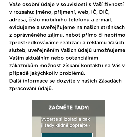
Vaše osobní údaje v souvislosti s Vaší živností
v rozsahu: jméno, příjmení, web, IČ, DIČ,
adresa, číslo mobilního telefonu a e-mail,
evidujeme a uveřejňujeme na našich stránkách
z oprávněného zájmu, neboť přímo či nepřímo
zprostředkováváme realizaci a reklamu Vašich
služeb, uveřejněním Vašich údajů umožňujeme
Vašim aktuálním nebo potenciálním
zákazníkům možnost získání kontaktu na Vás v
případě jakýchkoliv problémů.
Další informace se dozvíte v našich
Zásadách
zpracování údajů
.
ZAČNĚTE TADY:
: Fasády ETICS a
Vyberte si izolaci a pak
Vytvořte si vizualiz
dstatné v kostce ›
ji tady klidně poptejte ›
fasády ›