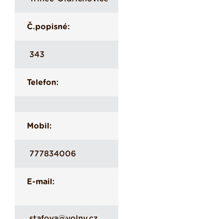
Č.popisné:
343
Telefon:
Mobil:
777834006
E-mail:
stafova@volny.cz