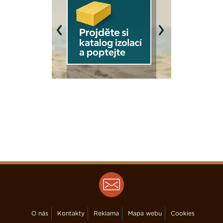
Previous
Next
O nás
Kontakty
Reklama
Mapa webu
Cookies