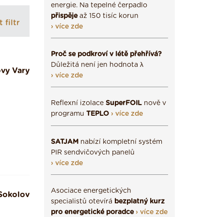
energie. Na tepelné čerpadlo
přispěje
až 150 tisíc korun
 filtr
› více zde
Proč se podkroví v létě přehřívá?
Důležitá není jen hodnota λ
ovy Vary
› více zde
Reflexní izolace
SuperFOIL
nově v
programu
TEPLO
› více zde
SATJAM
nabízí kompletní systém
PIR sendvičových panelů
› více zde
Asociace energetických
Sokolov
specialistů otevírá
bezplatný kurz
pro energetické poradce
› více zde