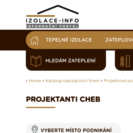
TEPELNÉ IZOLACE
ZATEPLOV
HLEDÁM ZATEPLENÍ
›
›
›
Home
Katalog realizačních firem
Projektové pr
PROJEKTANTI CHEB
VYBERTE MÍSTO PODNIKÁNÍ