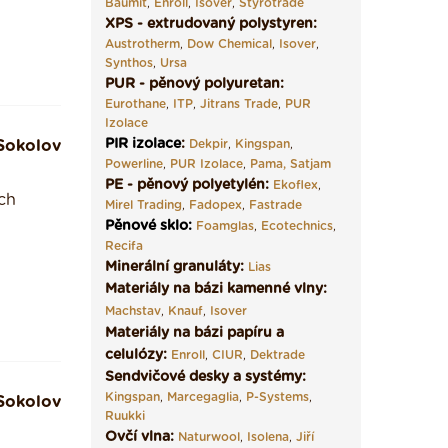
Baumit
,
Enroll
,
Isover
,
Styrotrade
XPS - extrudovaný polystyren:
Austrotherm
,
Dow Chemical
,
Isover
,
Synthos
,
Ursa
PUR - pěnový polyuretan:
Eurothane
,
ITP
,
Jitrans Trade
,
PUR
Izolace
PIR izolace
:
Sokolov
Dekpir
,
Kingspan
,
Powerline
,
PUR Izolace
,
Pama,
Satjam
PE - pěnový polyetylén:
Ekoflex
,
ch
Mirel Trading
,
Fadopex
,
Fastrade
Pěnové sklo
:
Foamglas
,
Ecotechnics
,
Recifa
Minerální granuláty:
Lias
Materiály na bázi kamenné vlny:
Machstav
,
Knauf
,
Isover
Materiály na bázi papíru a
celulózy:
Enroll
,
CIUR
,
Dektrade
Sendvičové desky a systémy:
Kingspan
,
Marcegaglia
,
P-Systems
,
Sokolov
Ruukki
Ovčí vlna:
Naturwool
,
Isolena
,
Jiří