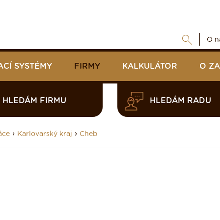
O n
ACÍ SYSTÉMY
FIRMY
KALKULÁTOR
O Z
HLEDÁM FIRMU
HLEDÁM RADU
›
›
áce
Karlovarský kraj
Cheb