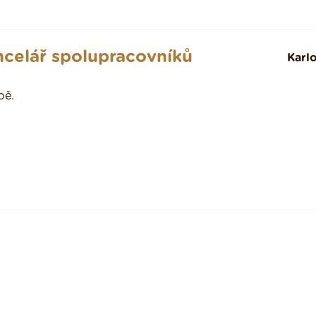
ancelář spolupracovníků
Karl
bě.