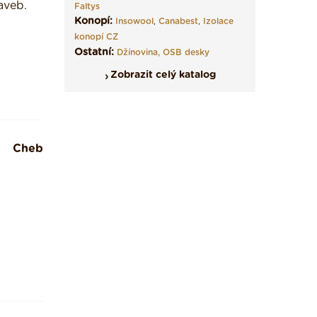
aveb.
Faltys
Konopí:
Insowool
,
Canabest
,
Izolace
konopí CZ
Ostatní:
Džínovina,
OSB desky
Zobrazit celý katalog
Cheb