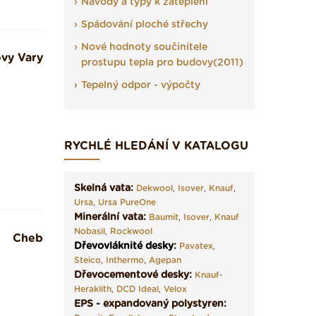
Návody a typy k zateplení
Spádování ploché střechy
Nové hodnoty součinitele
ovy Vary
prostupu tepla pro budovy(2011)
Tepelný odpor - výpočty
RYCHLÉ HLEDÁNÍ V KATALOGU
Skelná vata:
Dekwool
,
Isover
,
Knauf
,
Ursa
,
Ursa PureOne
Minerální vata:
Baumit
,
Isover
,
Knauf
Nobasil
,
Rockwool
Cheb
Dřevovláknité desky
:
Pavatex
,
Steico
,
Inthermo
,
Agepan
Dřevocementové desky:
Knauf-
Heraklith
,
DCD Ideal
,
Velox
EPS - expandovaný polystyren: