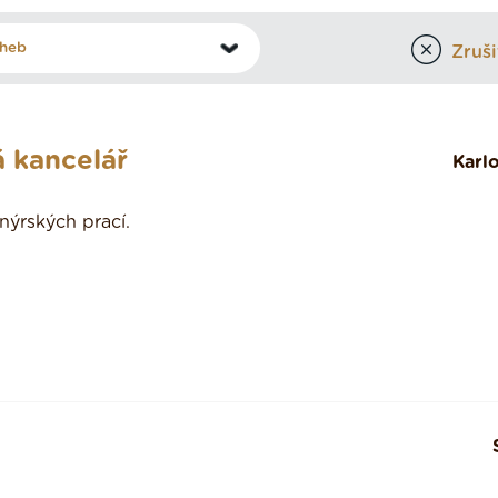
Zrušit
á kancelář
Karl
nýrských prací.