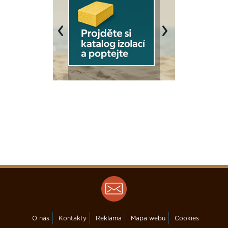
Previous
Next
O nás
Kontakty
Reklama
Mapa webu
Cookies