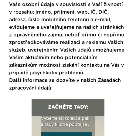
Vaše osobní údaje v souvislosti s Vaší živností
v rozsahu: jméno, příjmení, web, IČ, DIČ,
adresa, číslo mobilního telefonu a e-mail,
evidujeme a uveřejňujeme na našich stránkách
z oprávněného zájmu, neboť přímo či nepřímo
zprostředkováváme realizaci a reklamu Vašich
služeb, uveřejněním Vašich údajů umožňujeme
Vašim aktuálním nebo potenciálním
zákazníkům možnost získání kontaktu na Vás v
případě jakýchkoliv problémů.
Další informace se dozvíte v našich
Zásadách
zpracování údajů
.
ZAČNĚTE TADY:
: Fasády ETICS a
Vyberte si izolaci a pak
Vytvořte si vizualiz
dstatné v kostce ›
ji tady klidně poptejte ›
fasády ›