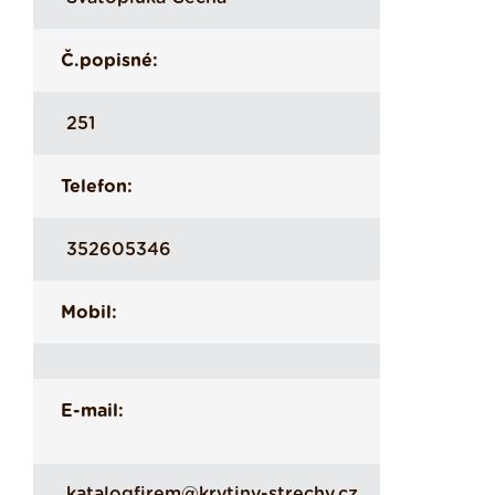
Č.popisné:
251
Telefon:
352605346
Mobil:
E-mail:
katalogfirem@krytiny-strechy.cz