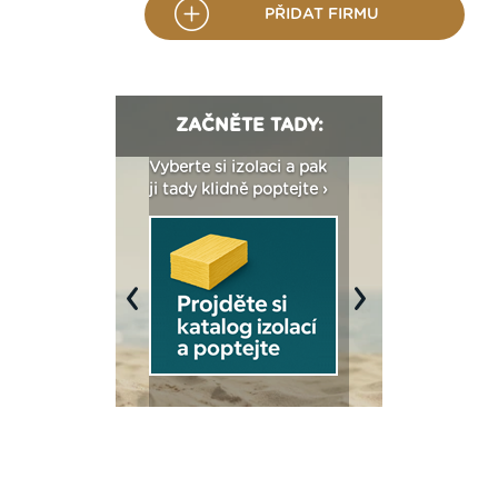
PŘIDAT FIRMU
ZAČNĚTE TADY:
: Fasády ETICS a
Vyberte si izolaci a pak
Vytvořte si vizualiz
dstatné v kostce ›
ji tady klidně poptejte ›
fasády ›
Previous
Next