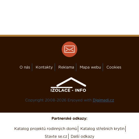
O nás
Kontakty
Reklama
Mapa webu
Cookies
Copyright 2008-2026 Enjoyed with
Digimadi.cz
Partnerské odkazy:
Katalog projektů rodinných domů
Katalog střešních krytin
Stavte se.cz
Další odkazy