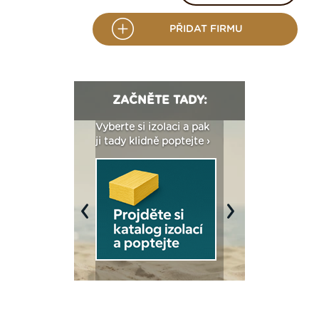
PŘIDAT FIRMU
ZAČNĚTE TADY:
: Fasády ETICS a
Vyberte si izolaci a pak
Vytvořte si vizualiz
dstatné v kostce ›
ji tady klidně poptejte ›
fasády ›
Previous
Next