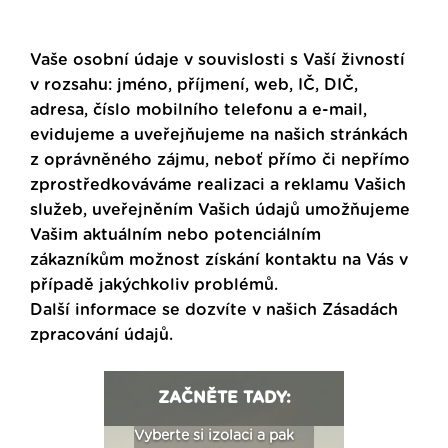
Vaše osobní údaje v souvislosti s Vaší živností
v rozsahu: jméno, příjmení, web, IČ, DIČ,
adresa, číslo mobilního telefonu a e-mail,
evidujeme a uveřejňujeme na našich stránkách
z oprávněného zájmu, neboť přímo či nepřímo
zprostředkováváme realizaci a reklamu Vašich
služeb, uveřejněním Vašich údajů umožňujeme
Vašim aktuálním nebo potenciálním
zákazníkům možnost získání kontaktu na Vás v
případě jakýchkoliv problémů.
Další informace se dozvíte v našich
Zásadách
zpracování údajů
.
ZAČNĚTE TADY:
: Fasády ETICS a
Vyberte si izolaci a pak
Vytvořte si vizualiz