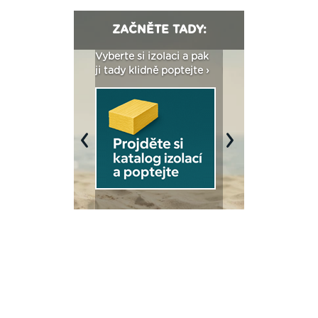
ZAČNĚTE TADY:
: Fasády ETICS a
Vyberte si izolaci a pak
Vytvořte si vizualiz
dstatné v kostce ›
ji tady klidně poptejte ›
fasády ›
Previous
Next