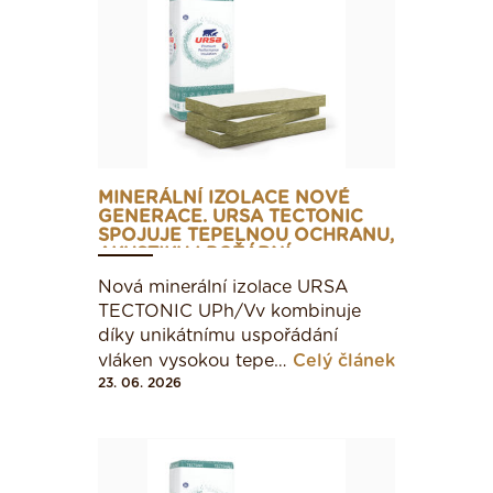
MINERÁLNÍ IZOLACE NOVÉ
GENERACE. URSA TECTONIC
SPOJUJE TEPELNOU OCHRANU,
AKUSTIKU I POŽÁRNÍ
BEZPEČNOST
Nová minerální izolace URSA
TECTONIC UPh/Vv kombinuje
díky unikátnímu uspořádání
vláken vysokou tepe…
Celý článek
23. 06. 2026