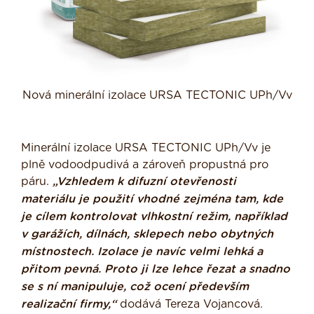
Nová minerální izolace URSA TECTONIC UPh/Vv
Minerální izolace URSA TECTONIC UPh/Vv je
plně vodoodpudivá a zároveň propustná pro
páru.
„Vzhledem k difuzní otevřenosti
materiálu je použití vhodné zejména tam, kde
je cílem kontrolovat vlhkostní režim, například
v garážích, dílnách, sklepech nebo obytných
místnostech. Izolace je navíc velmi lehká a
přitom pevná. Proto ji lze lehce řezat a snadno
se s ní manipuluje, což ocení především
realizační firmy,“
dodává Tereza Vojancová.