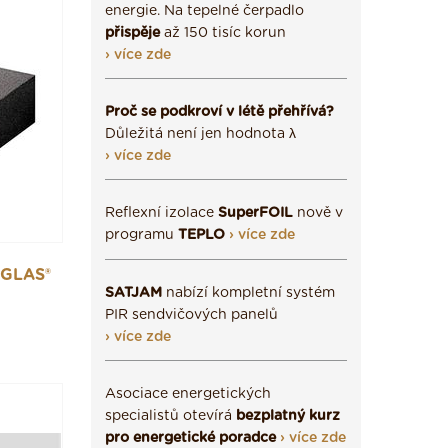
energie. Na tepelné čerpadlo
přispěje
až 150 tisíc korun
› více zde
Proč se podkroví v létě přehřívá?
Důležitá není jen hodnota λ
› více zde
Reflexní izolace
SuperFOIL
nově v
programu
TEPLO
› více zde
GLAS®
SATJAM
nabízí kompletní systém
PIR sendvičových panelů
› více zde
Asociace energetických
specialistů otevírá
bezplatný kurz
pro energetické poradce
› více zde