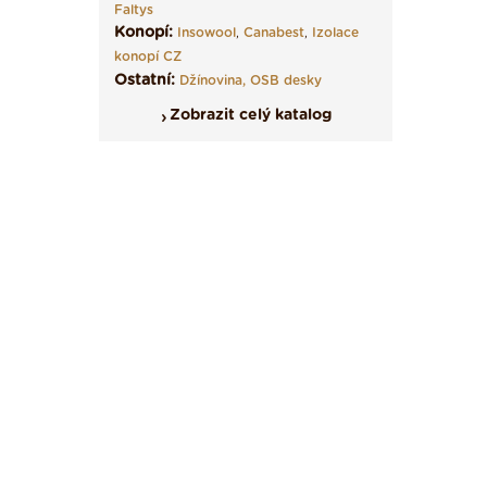
Faltys
Konopí:
Insowool
,
Canabest
,
Izolace
konopí CZ
Ostatní:
Džínovina,
OSB desky
Zobrazit celý katalog