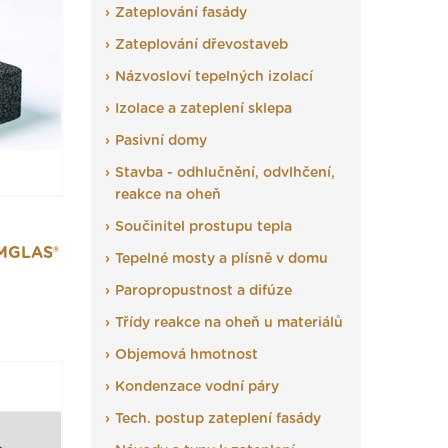
Zateplování fasády
Zateplování dřevostaveb
Názvosloví tepelných izolací
Izolace a zateplení sklepa
Pasivní domy
Stavba - odhlučnění, odvlhčení,
reakce na oheň
Součinitel prostupu tepla
MGLAS®
Tepelné mosty a plísně v domu
Paropropustnost a difúze
Třídy reakce na oheň u materiálů
Objemová hmotnost
Kondenzace vodní páry
Tech. postup zateplení fasády