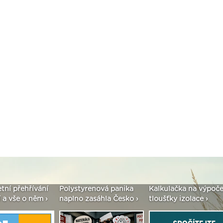
renová panika
Kalkulačka na výpočet
Seriál: Fasády ETICS
asáhla Česko ›
tloušťky izolace ›
vše podstatné v kost