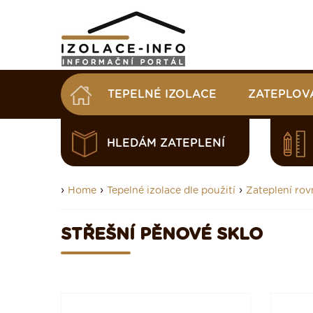
TEPELNÉ IZOLACE
ZATEPLOV
HLEDÁM ZATEPLENÍ
›
›
›
Home
Tepelné izolace dle použití
Zateplení rov
STŘEŠNÍ PĚNOVÉ SKLO