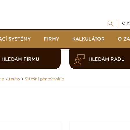
O n
ACÍ SYSTÉMY
FIRMY
KALKULÁTOR
O Z
HLEDÁM FIRMU
HLEDÁM RADU
›
né střechy
Střešní pěnové sklo