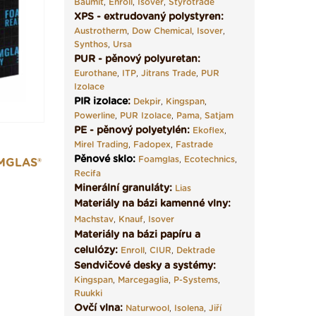
Baumit
,
Enroll
,
Isover
,
Styrotrade
XPS - extrudovaný polystyren:
Austrotherm
,
Dow Chemical
,
Isover
,
Synthos
,
Ursa
PUR - pěnový polyuretan:
Eurothane
,
ITP
,
Jitrans Trade
,
PUR
Izolace
PIR izolace
:
Dekpir
,
Kingspan
,
Powerline
,
PUR Izolace
,
Pama,
Satjam
PE - pěnový polyetylén:
Ekoflex
,
Mirel Trading
,
Fadopex
,
Fastrade
Pěnové sklo
:
Foamglas
,
Ecotechnics
,
MGLAS®
Recifa
Minerální granuláty:
Lias
Materiály na bázi kamenné vlny:
Machstav
,
Knauf
,
Isover
Materiály na bázi papíru a
celulózy:
Enroll
,
CIUR
,
Dektrade
Sendvičové desky a systémy:
Kingspan
,
Marcegaglia
,
P-Systems
,
Ruukki
Ovčí vlna:
Naturwool
,
Isolena
,
Jiří