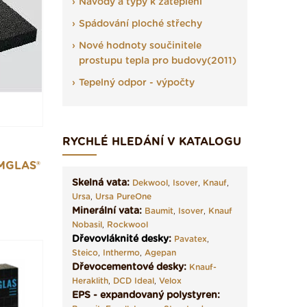
Návody a typy k zateplení
Spádování ploché střechy
Nové hodnoty součinitele
prostupu tepla pro budovy(2011)
Tepelný odpor - výpočty
RYCHLÉ HLEDÁNÍ V KATALOGU
MGLAS®
Skelná vata:
Dekwool
,
Isover
,
Knauf
,
Ursa
,
Ursa PureOne
Minerální vata:
Baumit
,
Isover
,
Knauf
Nobasil
,
Rockwool
Dřevovláknité desky
:
Pavatex
,
Steico
,
Inthermo
,
Agepan
Dřevocementové desky:
Knauf-
Heraklith
,
DCD Ideal
,
Velox
EPS - expandovaný polystyren: