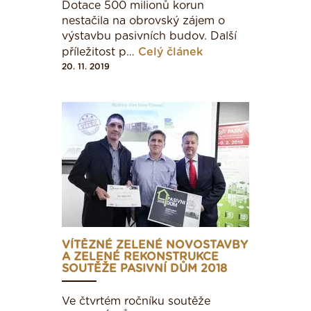
funkčnost. Bez znalosti souvislostí mezi tvarem,
Dotace 500 milionů korun
orientací, umístěním domu a bez celkové
nestačila na obrovský zájem o
optimalizace není možné navrhnout pasivní dům.
výstavbu pasivních budov. Další
příležitost p…
Celý článek
20. 11. 2019
Projektová dokumentace
Kromě rozsahu a obsahu daných vyhláškou č.
499/2006 Sb. by měl projekt obsahovat vše
potřebné v rozsahu a kvalitě odpovídající záměru
postavit pasivní dům. Měl by tedy obsahovat
značně více, než je zvykem u projektů pro
běžnou výstavbu.
VÍTĚZNÉ ZELENÉ NOVOSTAVBY
A ZELENÉ REKONSTRUKCE
SOUTĚŽE PASIVNÍ DŮM 2018
Ve čtvrtém ročníku soutěže