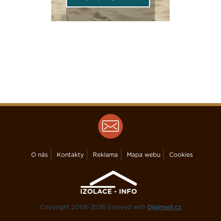
PHPP (nástroj pro návrh a optimalizaci
pasivních domů)
energetická náročnost budovy dle TNI 73
0329(30)
průkaz energetické náročnosti budov
energetický štítek
stanovení nejnižších vnitřních povrchových
teplot konstrukcí
výpočet součinitelů prostupu tepla všech
jednotlivých konstrukcí na systémové hranici
stanovení střední hodnoty součinitele
prostupu tepla
O nás
Kontakty
Reklama
Mapa webu
Cookies
stanovení všech lineárních a bodových činitelů
prostupu tepla a jejich započtení do měrné
potřeby tepla na vytápění
navržení a vyhodnocení konstrukcí z hlediska
Copyright 2008-2026 Enjoyed with
Digimadi.cz
kondenzace vodní páry